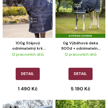
DOPRAVA ZDARMA
100g Stájový
0g Výběhová deka
odnímatelný krk
900d + odnímatelný
LeMieux Arika Stable-
krk LeMieux Arika
12 pracovních dnů
12 pracovních dnů
Tek
DETAIL
DETAIL
1 490 Kč
5 190 Kč