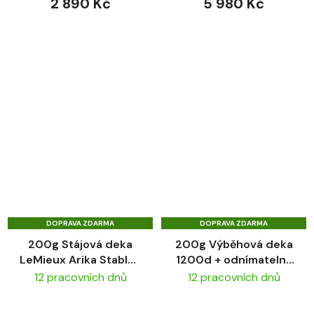
2 890 Kč
5 980 Kč
DOPRAVA ZDARMA
DOPRAVA ZDARMA
200g Stájová deka
200g Výběhová deka
LeMieux Arika Stable-
1200d + odnímatelný
Tek
krk LeMieux Arika
12 pracovních dnů
12 pracovních dnů