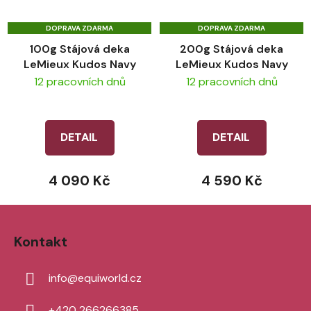
DOPRAVA ZDARMA
DOPRAVA ZDARMA
100g Stájová deka
200g Stájová deka
LeMieux Kudos Navy
LeMieux Kudos Navy
12 pracovních dnů
12 pracovních dnů
DETAIL
DETAIL
4 090 Kč
4 590 Kč
Z
á
Kontakt
p
a
info
@
equiworld.cz
t
í
+420 266266385