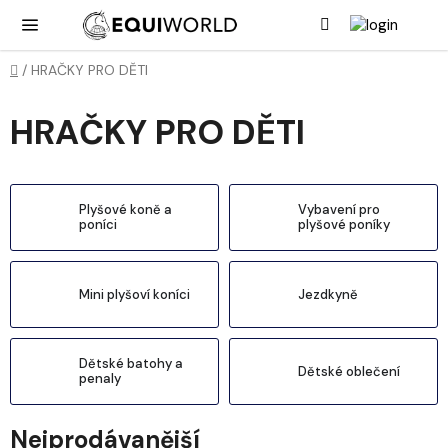
Přejít
Hledat
NÁK
KOŠ
na
obsah
Domů
/
HRAČKY PRO DĚTI
HRAČKY PRO DĚTI
Plyšové koně a
Vybavení pro
poníci
plyšové poníky
Mini plyšoví koníci
Jezdkyně
Dětské batohy a
Dětské oblečení
penaly
Nejprodávanější