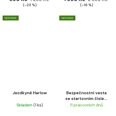
(–23 %)
(–16 %)
NOVINKA
NOVINKA
Jezdkyně Harlow
Bezpečnostní vesta
se startovním číslem
pro jazdkyne
Skladem
(1 ks)
11 pracovních dnů