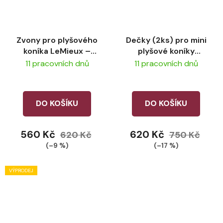
Zvony pro plyšového
Dečky (2ks) pro mini
koníka LeMieux –
plyšové koníky
Macaron
LeMieux
11 pracovních dnů
11 pracovních dnů
DO KOŠÍKU
DO KOŠÍKU
560 Kč
620 Kč
620 Kč
750 Kč
(–9 %)
(–17 %)
VÝPRODEJ