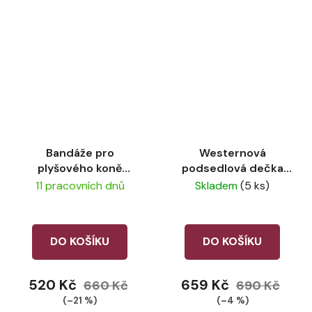
Bandáže pro
Westernová
plyšového koně
podsedlová dečka
LeMieux Macaron
pro plyšového koně
11 pracovních dnů
Skladem
(5 ks)
LeMieux Blossom
DO KOŠÍKU
DO KOŠÍKU
520 Kč
659 Kč
660 Kč
690 Kč
(–21 %)
(–4 %)