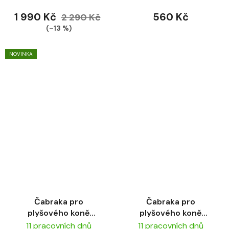
1 990 Kč
560 Kč
2 290 Kč
(–13 %)
NOVINKA
Čabraka pro
Čabraka pro
plyšového koně
plyšového koně
LeMieux Hood
LeMieux Hood Mallow
11 pracovních dnů
11 pracovních dnů