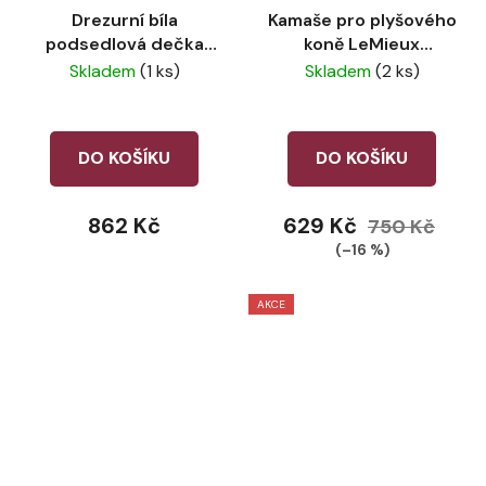
Drezurní bíla
Kamaše pro plyšového
podsedlová dečka
koně LeMieux
pro plyšového koně
Blossom
Skladem
(1 ks)
Skladem
(2 ks)
LeMieux
DO KOŠÍKU
DO KOŠÍKU
862 Kč
629 Kč
750 Kč
(–16 %)
AKCE