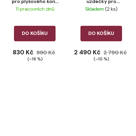
pro plyšového koně
uzdečky pro
LeMieux Harlow Coral
plyšového koně
11 pracovních dnů
Skladem
(2 ks)
Crush
LeMieux
DO KOŠÍKU
DO KOŠÍKU
830 Kč
2 490 Kč
990 Kč
2 790 Kč
(–16 %)
(–10 %)