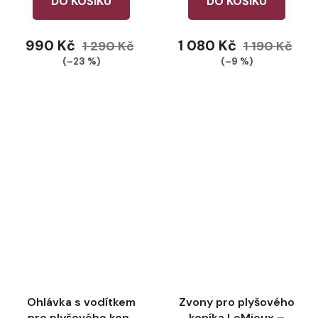
DO KOŠÍKU
DO KOŠÍKU
990 Kč
1 080 Kč
1 290 Kč
1 190 Kč
(–23 %)
(–9 %)
Ohlávka s vodítkem
Zvony pro plyšového
pro plyšového koně
koníka LeMieux –