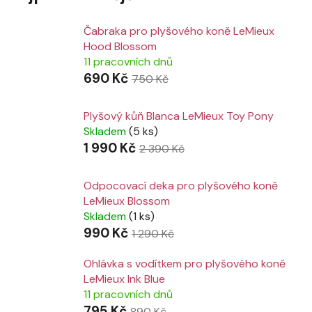
Čabraka pro plyšového koně LeMieux
Hood Blossom
11 pracovních dnů
690 Kč
750 Kč
Plyšový kůň Blanca LeMieux Toy Pony
Skladem
(5 ks)
1 990 Kč
2 390 Kč
Odpocovací deka pro plyšového koně
LeMieux Blossom
Skladem
(1 ks)
990 Kč
1 290 Kč
Ohlávka s vodítkem pro plyšového koně
LeMieux Ink Blue
11 pracovních dnů
795 Kč
890 Kč