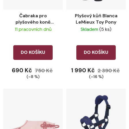
k
t
Čabraka pro
Plyšový kůň Blanca
ů
plyšového koně
LeMieux Toy Pony
LeMieux Hood
11 pracovních dnů
Skladem
(5 ks)
Blossom
DO KOŠÍKU
DO KOŠÍKU
690 Kč
1 990 Kč
750 Kč
2 390 Kč
(–8 %)
(–16 %)