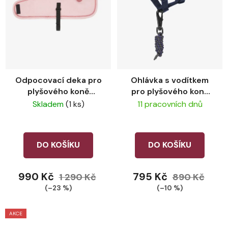
Odpocovací deka pro
Ohlávka s vodítkem
plyšového koně
pro plyšového koně
LeMieux Blossom
LeMieux Ink Blue
Skladem
(1 ks)
11 pracovních dnů
DO KOŠÍKU
DO KOŠÍKU
990 Kč
795 Kč
1 290 Kč
890 Kč
(–23 %)
(–10 %)
AKCE