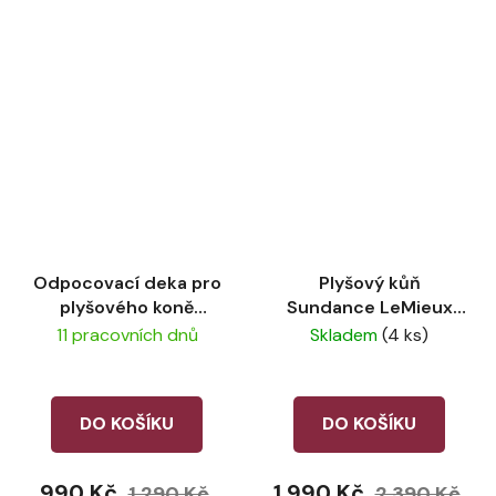
Odpocovací deka pro
Plyšový kůň
plyšového koně
Sundance LeMieux
LeMieux Macaron
Toy Pony
11 pracovních dnů
Skladem
(4 ks)
DO KOŠÍKU
DO KOŠÍKU
990 Kč
1 990 Kč
1 290 Kč
2 390 Kč