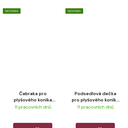
NOVINKA
NOVINKA
Čabraka pro
Podsedlová dečka
plyšového koníka
pro plyšového koníka
LeMieux Harlow Coral
LeMieux Harlow Coral
11 pracovních dnů
11 pracovních dnů
Crush
Crush