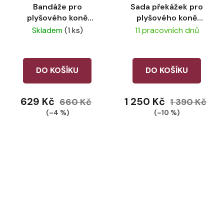
Bandáže pro
Sada překážek pro
plyšového koně
plyšového koně
LeMieux Mallow
LeMieux -
Skladem
(1 ks)
11 pracovních dnů
Azure/Sage/White
DO KOŠÍKU
DO KOŠÍKU
629 Kč
1 250 Kč
660 Kč
1 390 Kč
(–4 %)
(–10 %)