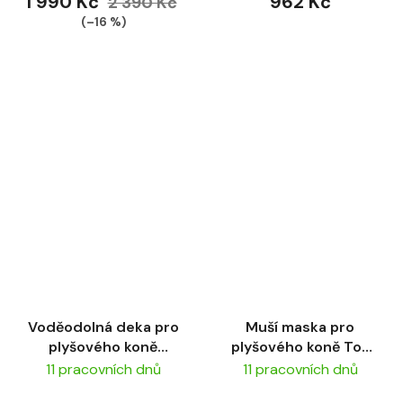
1 990 Kč
962 Kč
2 390 Kč
(–16 %)
Voděodolná deka pro
Muší maska pro
plyšového koně
plyšového koně Toy
LeMieux
Pony Fly Mask
11 pracovních dnů
11 pracovních dnů