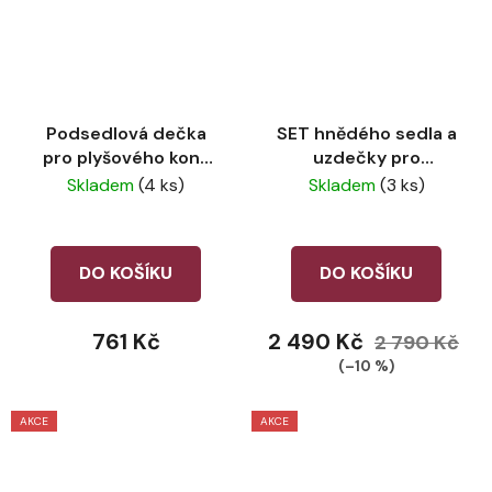
Podsedlová dečka
SET hnědého sedla a
pro plyšového koně
uzdečky pro
LeMieux Blossom
plyšového koně
Skladem
(4 ks)
Skladem
(3 ks)
LeMieux
DO KOŠÍKU
DO KOŠÍKU
761 Kč
2 490 Kč
2 790 Kč
(–10 %)
AKCE
AKCE