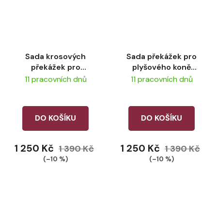
Sada krosových
Sada překážek pro
překážek pro
plyšového koně
plyšového koně
LeMieux -
11 pracovních dnů
11 pracovních dnů
LeMieux
vícebarevná sada
DO KOŠÍKU
DO KOŠÍKU
1 250 Kč
1 250 Kč
1 390 Kč
1 390 Kč
(–10 %)
(–10 %)