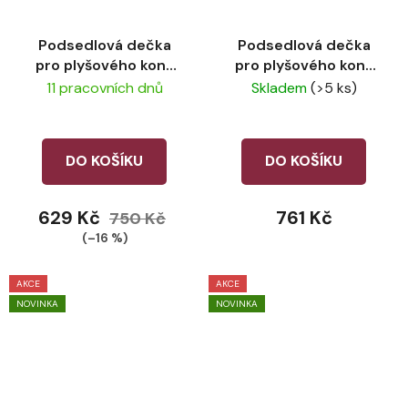
Podsedlová dečka
Podsedlová dečka
pro plyšového koně
pro plyšového koně
LeMieux Macaron
LeMieux Mallow
11 pracovních dnů
Skladem
(>5 ks)
DO KOŠÍKU
DO KOŠÍKU
629 Kč
761 Kč
750 Kč
(–16 %)
AKCE
AKCE
NOVINKA
NOVINKA