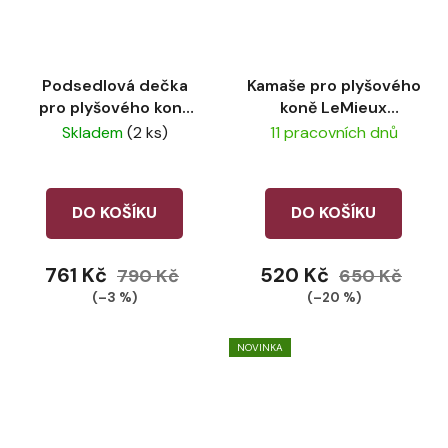
Podsedlová dečka
Kamaše pro plyšového
pro plyšového koně
koně LeMieux
LeMieux Chilli
Macaron
Skladem
(2 ks)
11 pracovních dnů
DO KOŠÍKU
DO KOŠÍKU
761 Kč
520 Kč
790 Kč
650 Kč
(–3 %)
(–20 %)
NOVINKA