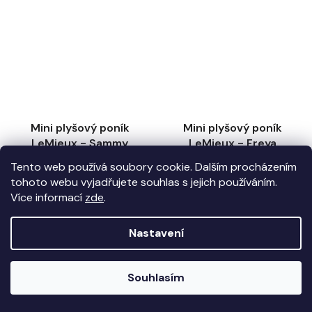
Mini plyšový poník
Mini plyšový poník
LeMieux - Sammy
LeMieux - Freya
11 pracovních dnů
11 pracovních dnů
Tento web používá soubory cookie. Dalším procházením
tohoto webu vyjadřujete souhlas s jejich používáním.
Více informací
zde
.
DO KOŠÍKU
DO KOŠÍKU
Nastavení
620 Kč
775 Kč
990 Kč
990 Kč
(–37 %)
(–21 %)
Souhlasím