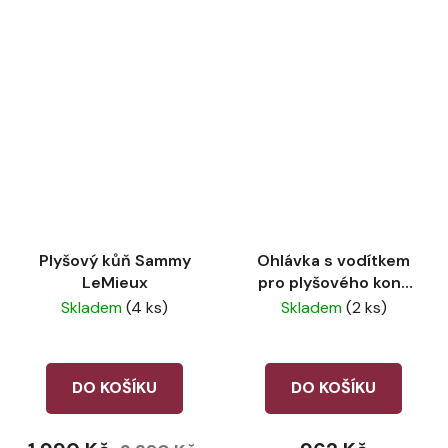
Plyšový kůň Sammy
Ohlávka s vodítkem
LeMieux
pro plyšového koně
LeMieux Blossom
Skladem
(4 ks)
Skladem
(2 ks)
DO KOŠÍKU
DO KOŠÍKU