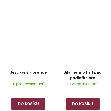
Jezdkyně Florence
Bílá merino half pad
podložka pro
plyšového koňe
11 pracovních dnů
11 pracovních dnů
LeMieux
DO KOŠÍKU
DO KOŠÍKU