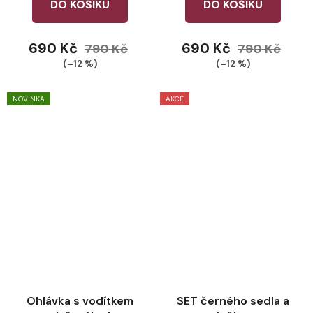
DO KOŠÍKU
DO KOŠÍKU
690 Kč
690 Kč
790 Kč
790 Kč
(–12 %)
(–12 %)
NOVINKA
AKCE
Ohlávka s vodítkem
SET černého sedla a