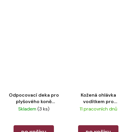
Odpocovací deka pro
Kožená ohlávka
plyšového koně
vodítkem pro
LeMieux Mallow
plyšového koně
Skladem
(3 ks)
11 pracovních dnů
LeMieux Black