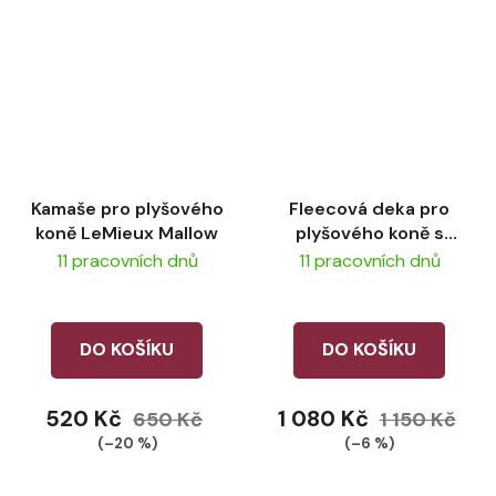
Kamaše pro plyšového
Fleecová deka pro
koně LeMieux Mallow
plyšového koně s
potiskem LeMieux -
11 pracovních dnů
11 pracovních dnů
Macaron
DO KOŠÍKU
DO KOŠÍKU
520 Kč
1 080 Kč
650 Kč
1 150 Kč
(–20 %)
(–6 %)