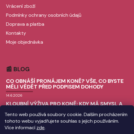
Vrácení zboží
Podmínky ochrany osobních údajů
Doprava a platba
Kontakty
Moje objednávka
📰 BLOG
CO OBNÁŠÍ PRONÁJEM KONĚ? VŠE, CO BYSTE
MĚLI VĚDĚT PŘED PODPISEM DOHODY
14.6.2026
KLOUBNÍ VÝŽIVA PRO KONĚ: KDY MÁ SMYSL A
JAK VYBRAT TU SPRÁVNOU?
Tento web používá soubory cookie. Dalším procházením
9.6.2026
tohoto webu vyjadřujete souhlas s jejich používáním.
CHLADICÍ BOTY PRO KONĚ: VŠE, CO
Více informací
zde
.
POTŘEBUJETE VĚDĚT O ICE BOOTS