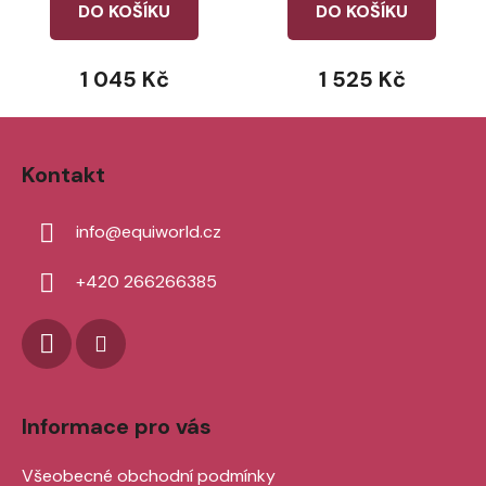
DO KOŠÍKU
DO KOŠÍKU
1 045 Kč
1 525 Kč
Z
á
Kontakt
p
a
info
@
equiworld.cz
t
í
+420 266266385
Informace pro vás
Všeobecné obchodní podmínky