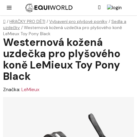
Přejít
Hledat
NÁK
KOŠ
na
obsah
Domů
/
HRAČKY PRO DĚTI
/
Vybavení pro plyšové poníky
/
Sedla a
uzdečky
/
Westernová kožená uzdečka pro plyšového koně
LeMieux Toy Pony Black
Westernová kožená
uzdečka pro plyšového
koně LeMieux Toy Pony
Black
Značka:
LeMieux