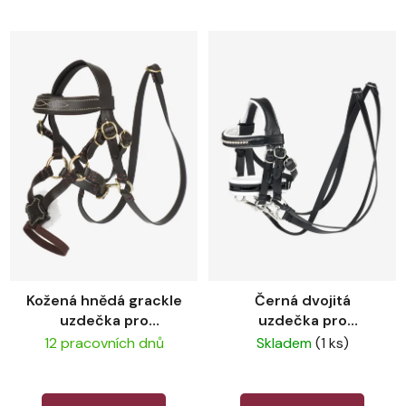
Kožená hnědá grackle
Černá dvojitá
uzdečka pro
uzdečka pro
plyšového koně
plyšového koně
12 pracovních dnů
Skladem
(1 ks)
LeMieux
LeMieux