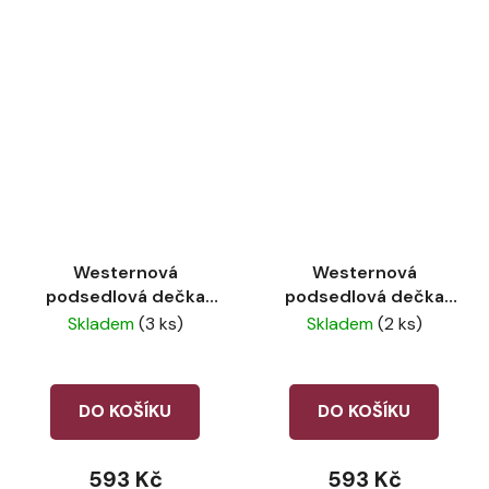
Westernová
Westernová
podsedlová dečka
podsedlová dečka
pro plyšového koně
pro plyšového koně
Skladem
(3 ks)
Skladem
(2 ks)
LeMieux Toy Pony
LeMieux Toy Pony
Chilli
Azure
DO KOŠÍKU
DO KOŠÍKU
593 Kč
593 Kč