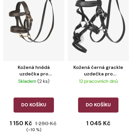
Kožená hnědá
Kožená černá grackle
uzdečka pro
uzdečka pro
plyšového koně
plyšového koně
Skladem
(2 ks)
12 pracovních dnů
LeMieux
LeMieux
DO KOŠÍKU
DO KOŠÍKU
1 150 Kč
1 045 Kč
1 290 Kč
(–10 %)