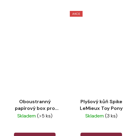
AKCE
Oboustranný
Plyšový kůň Spike
papírový box pro
LeMieux Toy Pony
plyšové koně LeMieux
Skladem
(>5 ks)
Skladem
(3 ks)