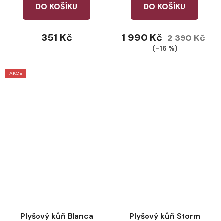
DO KOŠÍKU
DO KOŠÍKU
351 Kč
1 990 Kč
2 390 Kč
(–16 %)
AKCE
Plyšový kůň Blanca
Plyšový kůň Storm