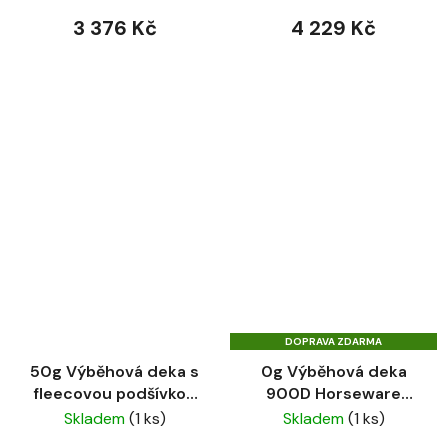
3 376 Kč
4 229 Kč
DOPRAVA ZDARMA
50g Výběhová deka s
0g Výběhová deka
fleecovou podšívkou
900D Horseware
900D Horseware
Amigo® Dynasty
Skladem
(1 ks)
Skladem
(1 ks)
Amigo® Whitney Navy
Green