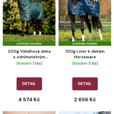
s
r
p
o
r
d
o
u
d
k
u
t
k
ů
DOPRAVA ZDARMA
DOPRAVA ZDARMA
t
200g Výběhová deka
100g Liner k dekám
ů
s odnímatelným
Horseware
krkem 900D
Skladem
(1 ks)
Skladem
(1 ks)
Horseware Amigo®
Dynasty Green
DETAIL
DETAIL
4 574 Kč
2 656 Kč