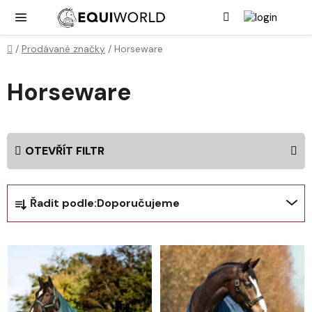
Přejít
Hledat
NÁK
KOŠ
na
obsah
Domů
/
Prodávané značky
/
Horseware
Horseware
OTEVŘÍT FILTR
Ř
Řadit podle:
Doporučujeme
a
z
V
e
ý
n
p
í
i
p