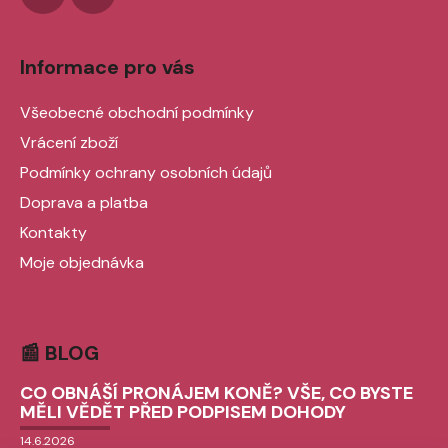
y
v
ý
Informace pro vás
p
i
Všeobecné obchodní podmínky
s
u
Vrácení zboží
Podmínky ochrany osobních údajů
Doprava a platba
Kontakty
Moje objednávka
📰 BLOG
CO OBNÁŠÍ PRONÁJEM KONĚ? VŠE, CO BYSTE
MĚLI VĚDĚT PŘED PODPISEM DOHODY
14.6.2026