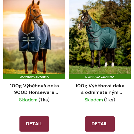
DOPRAVA ZDARMA
DOPRAVA ZDARMA
100g Výběhová deka
100g Výběhová deka
900D Horseware
s odnímatelným
Amigo® Whitney Navy
krkem 900D
Skladem
(1 ks)
Skladem
(1 ks)
Horseware Amigo®
Dynasty Green
DETAIL
DETAIL