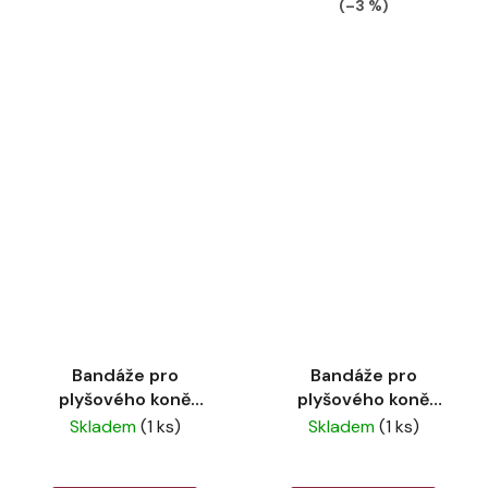
(–3 %)
Bandáže pro
Bandáže pro
plyšového koně
plyšového koně
LeMieux Azure
LeMieux White
Skladem
(1 ks)
Skladem
(1 ks)