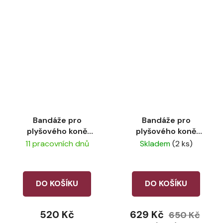
Bandáže pro
Bandáže pro
plyšového koně
plyšového koně
LeMieux Lemon
LeMieux Cranberry
11 pracovních dnů
Skladem
(2 ks)
DO KOŠÍKU
DO KOŠÍKU
520 Kč
629 Kč
650 Kč