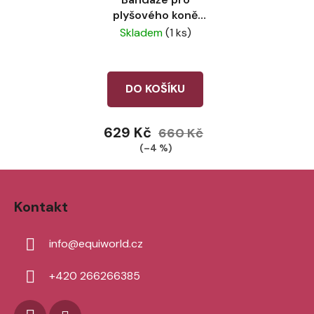
plyšového koně
LeMieux Mallow
Skladem
(1 ks)
DO KOŠÍKU
629 Kč
660 Kč
(–4 %)
Z
á
Kontakt
p
a
info
@
equiworld.cz
t
í
+420 266266385