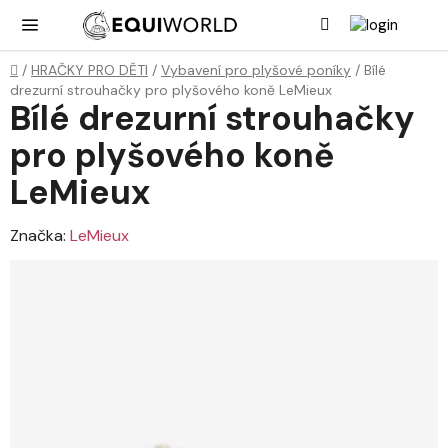
Přejít
Hledat
NÁK
KOŠ
na
obsah
Domů
/
HRAČKY PRO DĚTI
/
Vybavení pro plyšové poníky
/
Bílé
drezurní strouhačky pro plyšového koně LeMieux
Bílé drezurní strouhačky
pro plyšového koně
LeMieux
Značka:
LeMieux