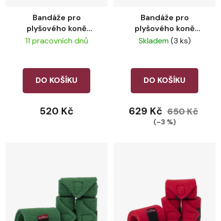
Bandáže pro
Bandáže pro
plyšového koně
plyšového koně
LeMieux Ink Blue
LeMieux Blossom
11 pracovních dnů
Skladem
(3 ks)
DO KOŠÍKU
DO KOŠÍKU
520 Kč
629 Kč
650 Kč
(–3 %)