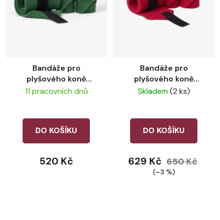
Bandáže pro
Bandáže pro
plyšového koně
plyšového koně
LeMieux Hunter
LeMieux Chilli
11 pracovních dnů
Skladem
(2 ks)
Green
DO KOŠÍKU
DO KOŠÍKU
520 Kč
629 Kč
650 Kč
(–3 %)