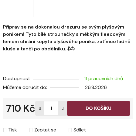
Připrav se na dokonalou drezuru se svým plyšovým
poníkem! Tyto bílé strouhačky s měkkým fleecovým
lemem chrání kopyta plyšového poníka, zatímco ladně
kluše a tančí po obdélníku. 💃🐴
Dostupnost
11 pracovních dnů
Můžeme doručit do:
26.8.2026
710 Kč
DO KOŠÍKU
Měrná cena:
Tisk
Zeptat se
Sdílet