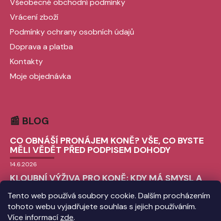
Všeobecné obchodní podmínky
Vrácení zboží
Podmínky ochrany osobních údajů
Doprava a platba
Kontakty
Moje objednávka
📰 BLOG
CO OBNÁŠÍ PRONÁJEM KONĚ? VŠE, CO BYSTE
MĚLI VĚDĚT PŘED PODPISEM DOHODY
14.6.2026
KLOUBNÍ VÝŽIVA PRO KONĚ: KDY MÁ SMYSL A
JAK VYBRAT TU SPRÁVNOU?
Tento web používá soubory cookie. Dalším procházením
9.6.2026
tohoto webu vyjadřujete souhlas s jejich používáním.
CHLADICÍ BOTY PRO KONĚ: VŠE, CO
Více informací
zde
.