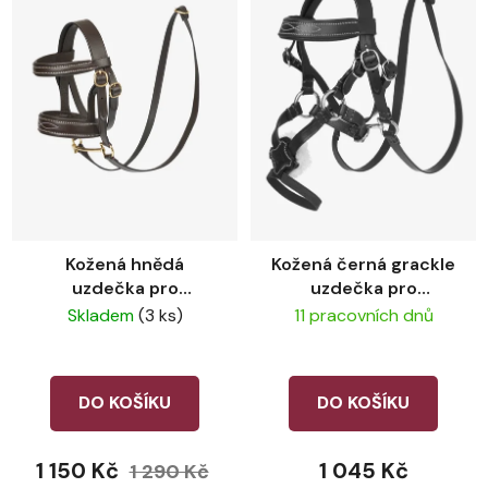
Kožená hnědá
Kožená černá grackle
uzdečka pro
uzdečka pro
plyšového koně
plyšového koně
Skladem
(3 ks)
11 pracovních dnů
LeMieux
LeMieux
DO KOŠÍKU
DO KOŠÍKU
1 150 Kč
1 045 Kč
1 290 Kč