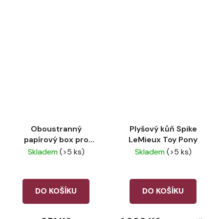
Oboustranný
Plyšový kůň Spike
papírový box pro
LeMieux Toy Pony
plyšové koně LeMieux
Skladem
(>5 ks)
Skladem
(>5 ks)
DO KOŠÍKU
DO KOŠÍKU