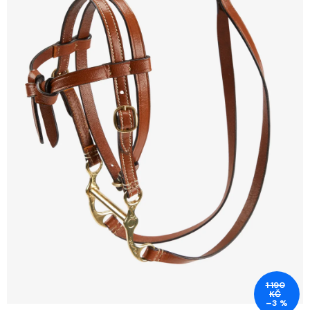
1 190
KČ
–3 %