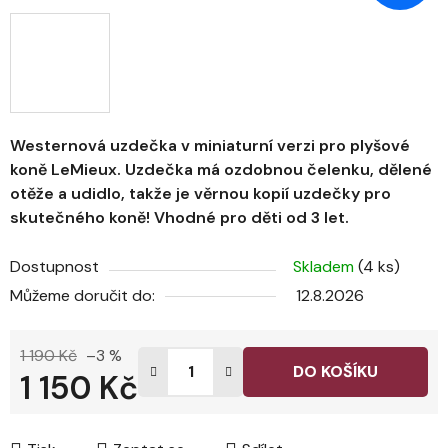
Westernová uzdečka v miniaturní verzi pro plyšové
koně LeMieux. Uzdečka má ozdobnou čelenku, dělené
otěže a udidlo, takže je věrnou kopií uzdečky pro
skutečného koně! Vhodné pro děti od 3 let.
Dostupnost
Skladem
(4 ks)
Můžeme doručit do:
12.8.2026
1 190 Kč
–3 %
DO KOŠÍKU
1 150 Kč
Měrná cena: