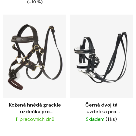
(–10 %)
Kožená hnědá grackle
Černá dvojitá
uzdečka pro
uzdečka pro
plyšového koně
plyšového koně
11 pracovních dnů
Skladem
(1 ks)
LeMieux
LeMieux