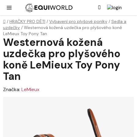
Přejít
Hledat
NÁK
KOŠ
na
obsah
Domů
/
HRAČKY PRO DĚTI
/
Vybavení pro plyšové poníky
/
Sedla a
uzdečky
/
Westernová kožená uzdečka pro plyšového koně
LeMieux Toy Pony Tan
Westernová kožená
uzdečka pro plyšového
koně LeMieux Toy Pony
Tan
Značka:
LeMieux