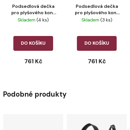
Podsedlová dečka
Podsedlová dečka
pro plyšového koně
pro plyšového koně
LeMieux Blossom
LeMieux Cranberry
Skladem
(4 ks)
Skladem
(3 ks)
DO KOŠÍKU
DO KOŠÍKU
761 Kč
761 Kč
Podobné produkty