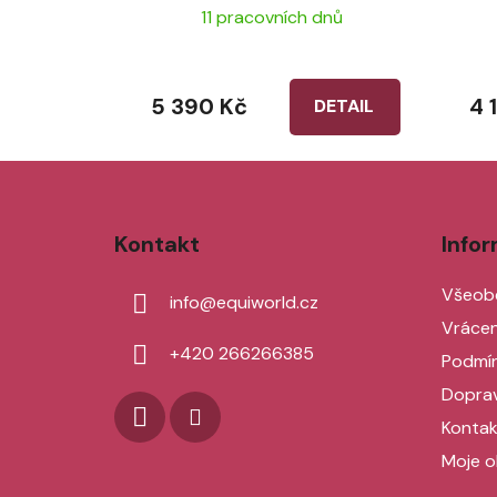
11 pracovních dnů
5 390 Kč
4 
DETAIL
Z
á
Kontakt
Info
p
a
Všeob
info
@
equiworld.cz
t
Vrácen
í
+420 266266385
Podmín
Doprav
Kontak
Moje o