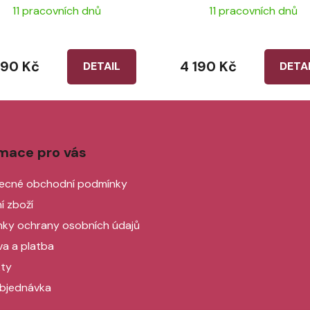
11 pracovních dnů
11 pracovních dnů
190 Kč
4 190 Kč
DETAIL
DETA
rmace pro vás
ecné obchodní podmínky
í zboží
ky ochrany osobních údajů
a a platba
ty
bjednávka