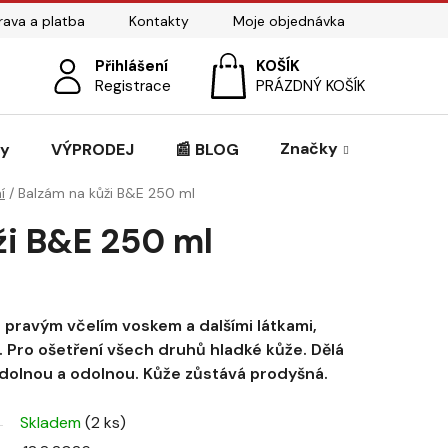
ava a platba
Kontakty
Moje objednávka
Přihlášení
NÁKUPNÍ
Registrace
PRÁZDNÝ KOŠÍK
KOŠÍK
Značky
zy
VÝPRODEJ
📰 BLOG
í
/
Balzám na kůži B&E 250 ml
ži B&E 250 ml
s pravým včelím voskem a dalšími látkami,
. Pro ošetření všech druhů hladké kůže. Dělá
dolnou a odolnou. Kůže zůstává prodyšná.
Skladem
(2 ks)