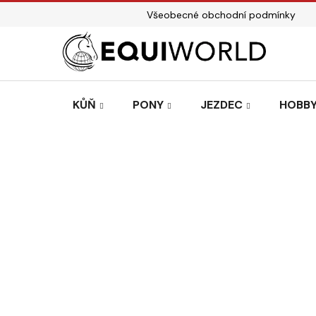
Přejít
Všeobecné obchodní podmínky
na
obsah
KŮŇ
PONY
JEZDEC
HOBBY