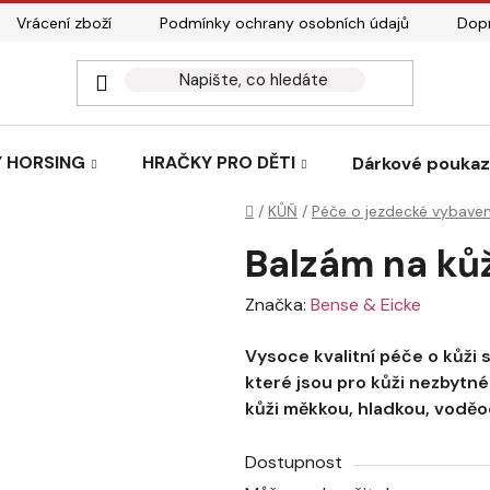
Vrácení zboží
Podmínky ochrany osobních údajů
Dopr
 HORSING
HRAČKY PRO DĚTI
Dárkové pouka
Domů
/
KŮŇ
/
Péče o jezdecké vybaven
Balzám na ků
Značka:
Bense & Eicke
Vysoce kvalitní péče o kůži 
které jsou pro kůži nezbytné
kůži měkkou, hladkou, voděo
Dostupnost