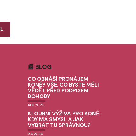
IL
📰 BLOG
CO OBNÁŠÍ PRONÁJEM
KONĚ? VŠE, CO BYSTE MĚLI
VĚDĚT PŘED PODPISEM
DOHODY
14.6.2026
KLOUBNÍ VÝŽIVA PRO KONĚ:
KDY MÁ SMYSL A JAK
VYBRAT TU SPRÁVNOU?
9.6.2026