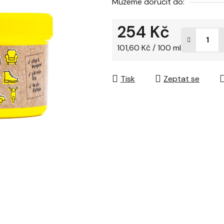
Můžeme doručit do:
254 Kč
Měrná cena:
101,60 Kč / 100 ml
Tisk
Zeptat se