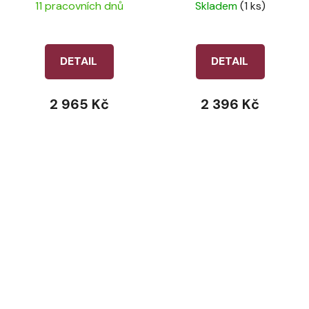
LeMieux – Navy
LeMieux – Rosewood
11 pracovních dnů
Skladem
(1 ks)
DETAIL
DETAIL
2 965 Kč
2 396 Kč