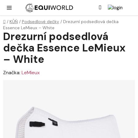
Přejít
Hledat
NÁK
KOŠ
na
obsah
Domů
/
KŮŇ
/
Podsedlové dečky
/
Drezurní podsedlová dečka
Essence LeMieux – White
Drezurní podsedlová
dečka Essence LeMieux
– White
Značka:
LeMieux