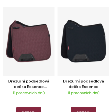
Drezurní podsedlová
Drezurní podsedlová
dečka Essence
dečka Essence
LeMieux – Damson
LeMieux – Black
11 pracovních dnů
11 pracovních dnů