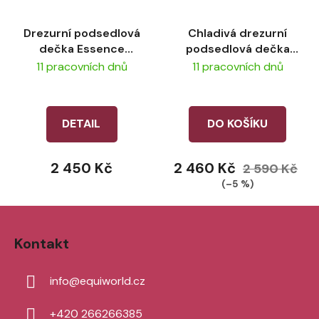
Drezurní podsedlová
Chladivá drezurní
dečka Essence
podsedlová dečka
LeMieux – Stone
Self-Cool LeMieux -
11 pracovních dnů
11 pracovních dnů
White
DETAIL
DO KOŠÍKU
2 450 Kč
2 460 Kč
2 590 Kč
(–5 %)
Z
á
Kontakt
p
a
info
@
equiworld.cz
t
í
+420 266266385