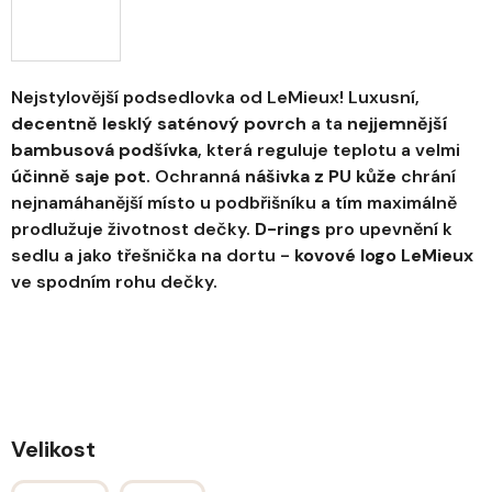
Nejstylovější podsedlovka od LeMieux! Luxusní,
decentně lesklý saténový povrch
a ta
nejjemnější
bambusová podšívka
, která reguluje teplotu a velmi
účinně saje pot
. Ochranná
nášivka z PU kůže
chrání
nejnamáhanější místo u podbřišníku a tím maximálně
prodlužuje životnost dečky.
D-rings
pro upevnění k
sedlu a jako třešnička na dortu -
kovové logo LeMieux
ve spodním rohu dečky.
Velikost