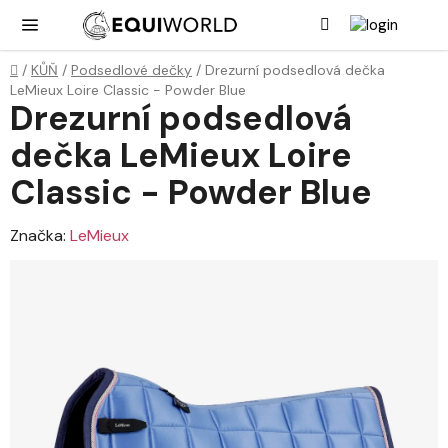
Přejít
Hledat
NÁK
KOŠ
na
obsah
Domů
/
KŮŇ
/
Podsedlové dečky
/
Drezurní podsedlová dečka
LeMieux Loire Classic - Powder Blue
Drezurní podsedlová
dečka LeMieux Loire
Classic - Powder Blue
Značka:
LeMieux