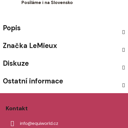
Posíláme i na Slovensko
Popis
Značka
LeMieux
Diskuze
Ostatní informace
Z
á
Kontakt
p
a
info
@
equiworld.cz
t