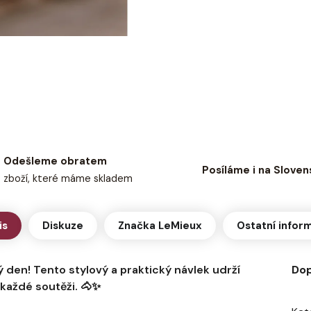
Odešleme obratem
Posíláme i na Sloven
zboží, které máme skladem
is
Diskuze
Značka
LeMieux
Ostatní infor
 den! Tento stylový a praktický návlek udrží
Dop
 každé soutěži. 🐴✨