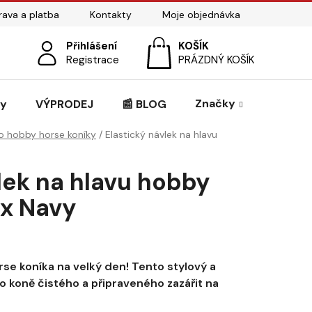
ava a platba
Kontakty
Moje objednávka
Přihlášení
NÁKUPNÍ
Registrace
PRÁZDNÝ KOŠÍK
KOŠÍK
Značky
zy
VÝPRODEJ
📰 BLOG
o hobby horse koníky
/
Elastický návlek na hlavu
lek na hlavu hobby
x Navy
se koníka na velký den! Tento stylový a
o koně čistého a připraveného zazářit na