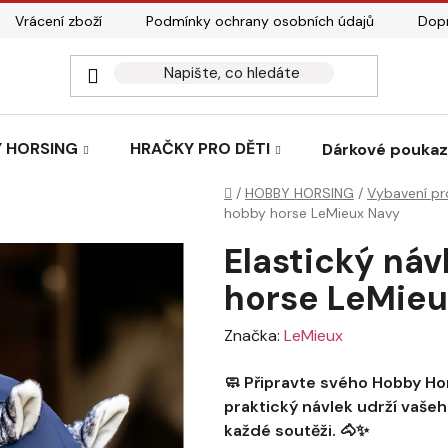
Vrácení zboží
Podmínky ochrany osobních údajů
Dopr
 HORSING
HRAČKY PRO DĚTI
Dárkové pouka
Domů
/
HOBBY HORSING
/
Vybavení pr
hobby horse LeMieux Navy
Elastický náv
horse LeMieu
Značka:
LeMieux
🧼 Připravte svého Hobby Hor
praktický návlek udrží vašeh
každé soutěži. 🐴✨