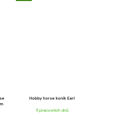
rse
Hobby horse koník Earl
om
11 pracovních dnů