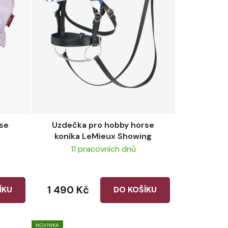
rse
Uzdečka pro hobby horse
koníka LeMieux Showing
11 pracovních dnů
1 490 Kč
ÍKU
DO KOŠÍKU
NOVINKA