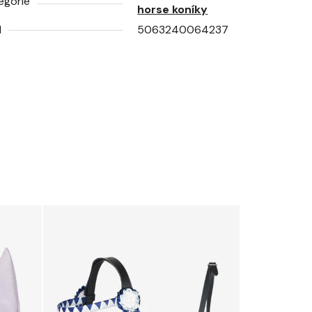
egorie
horse koníky
N
5063240064237