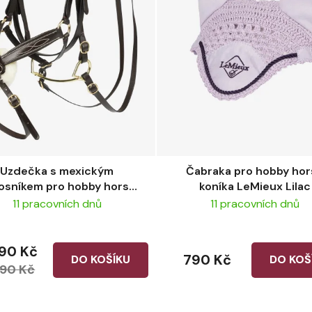
Uzdečka s mexickým
Čabraka pro hobby ho
osníkem pro hobby horse
koníka LeMieux Lilac
koníka LeMieux Brown
11 pracovních dnů
11 pracovních dnů
390 Kč
790 Kč
DO KOŠÍKU
DO KOŠ
490 Kč