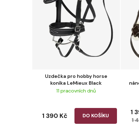
Uzdečka pro hobby horse
koníka LeMieux Black
nán
11 pracovních dnů
1 
1 390 Kč
DO KOŠÍKU
1 