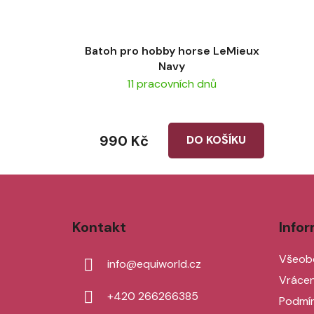
Batoh pro hobby horse LeMieux
Navy
11 pracovních dnů
990 Kč
DO KOŠÍKU
Z
á
Kontakt
Info
p
a
Všeob
info
@
equiworld.cz
t
Vrácen
í
+420 266266385
Podmín