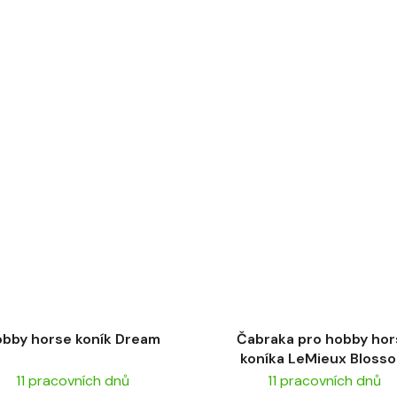
bby horse koník Dream
Čabraka pro hobby ho
koníka LeMieux Bloss
11 pracovních dnů
11 pracovních dnů