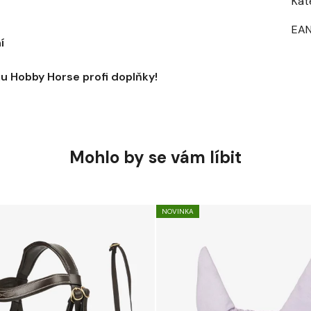
Kat
EA
í
ému Hobby Horse profi doplňky!
Mohlo by se vám líbit
NOVINKA