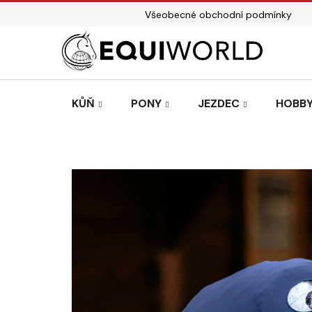
Přejít
Všeobecné obchodní podmínky
na
obsah
KŮŇ
PONY
JEZDEC
HOBBY