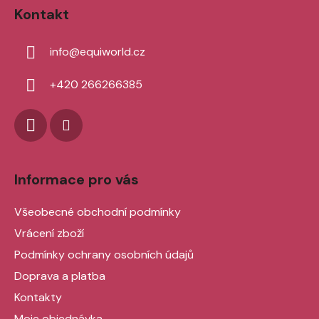
á
Kontakt
p
a
info
@
equiworld.cz
t
í
+420 266266385
Informace pro vás
Všeobecné obchodní podmínky
Vrácení zboží
Podmínky ochrany osobních údajů
Doprava a platba
Kontakty
Moje objednávka