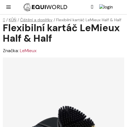
Přejít
Hledat
NÁK
KOŠ
na
obsah
Domů
/
KŮŇ
/
Čištění a doplňky
/
Flexibilní kartáč LeMieux Half & Half
Flexibilní kartáč LeMieux
Half & Half
Značka:
LeMieux