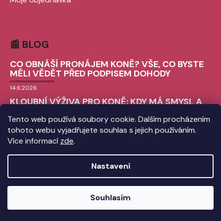
📰 BLOG
CO OBNÁŠÍ PRONÁJEM KONĚ? VŠE, CO BYSTE
MĚLI VĚDĚT PŘED PODPISEM DOHODY
14.6.2026
KLOUBNÍ VÝŽIVA PRO KONĚ: KDY MÁ SMYSL A
JAK VYBRAT TU SPRÁVNOU?
Tento web používá soubory cookie. Dalším procházením
9.6.2026
tohoto webu vyjadřujete souhlas s jejich používáním.
CHLADICÍ BOTY PRO KONĚ: VŠE, CO
Více informací
zde
.
POTŘEBUJETE VĚDĚT O ICE BOOTS
3.6.2026
Nastavení
Souhlasím
Vytvořil Shoptet
Copyright 2026
equiworld.cz
. Všechna práva vyhrazena.