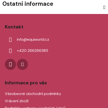
Ostatní informace
Z
á
Kontakt
p
a
info
@
equiworld.cz
t
í
+420 266266385
Informace pro vás
Všeobecné obchodní podmínky
Vrácení zboží