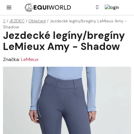
Přejít
Hledat
NÁK
KOŠ
na
obsah
Domů
/
JEZDEC
/
Oblečení
/
Jezdecké legíny/bregíny LeMieux Amy -
Shadow
Jezdecké legíny/bregíny
LeMieux Amy - Shadow
Značka:
LeMieux