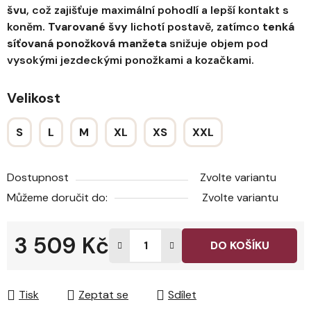
švu
, což zajišťuje maximální pohodlí a lepší kontakt s
koněm.
Tvarované švy
lichotí postavě, zatímco
tenká
síťovaná ponožková manžeta
snižuje objem pod
vysokými jezdeckými ponožkami a kozačkami.
Velikost
S
L
M
XL
XS
XXL
Dostupnost
Zvolte variantu
Můžeme doručit do:
Zvolte variantu
3 509 Kč
DO KOŠÍKU
Měrná cena:
Tisk
Zeptat se
Sdílet