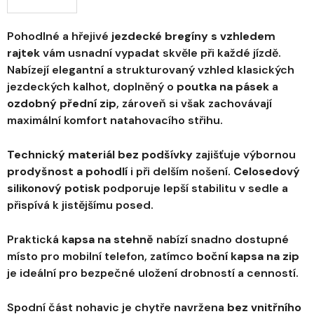
Pohodlné a hřejivé
jezdecké bregíny s vzhledem
rajtek
vám usnadní vypadat skvěle při každé jízdě.
Nabízejí elegantní a strukturovaný vzhled klasických
jezdeckých kalhot, doplněný o
poutka na pásek
a
ozdobný přední zip
, zároveň si však zachovávají
maximální komfort natahovacího střihu.
Technický materiál bez podšívky
zajišťuje výbornou
prodyšnost a pohodlí
i při delším nošení.
Celosedový
silikonový potisk
podporuje lepší stabilitu v sedle a
přispívá k jistějšímu posed.
Praktická
kapsa na stehně
nabízí snadno dostupné
místo pro mobilní telefon, zatímco
boční kapsa na zip
je ideální pro bezpečné uložení drobností a cenností.
Spodní část nohavic je chytře navržena
bez vnitřního