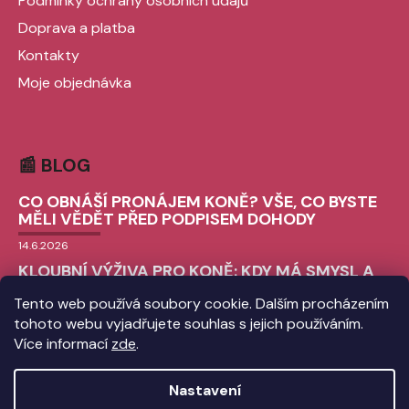
Podmínky ochrany osobních údajů
Doprava a platba
Kontakty
Moje objednávka
📰 BLOG
CO OBNÁŠÍ PRONÁJEM KONĚ? VŠE, CO BYSTE
MĚLI VĚDĚT PŘED PODPISEM DOHODY
14.6.2026
KLOUBNÍ VÝŽIVA PRO KONĚ: KDY MÁ SMYSL A
JAK VYBRAT TU SPRÁVNOU?
Tento web používá soubory cookie. Dalším procházením
9.6.2026
tohoto webu vyjadřujete souhlas s jejich používáním.
CHLADICÍ BOTY PRO KONĚ: VŠE, CO
Více informací
zde
.
POTŘEBUJETE VĚDĚT O ICE BOOTS
3.6.2026
Nastavení