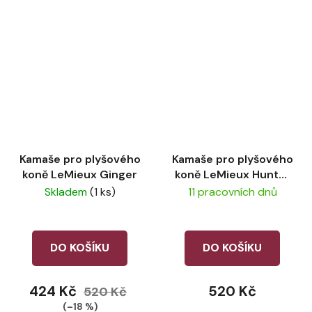
Kamaše pro plyšového
Kamaše pro plyšového
koně LeMieux Ginger
koně LeMieux Hunter
Green
Skladem
(1 ks)
11 pracovních dnů
DO KOŠÍKU
DO KOŠÍKU
424 Kč
520 Kč
520 Kč
(–18 %)