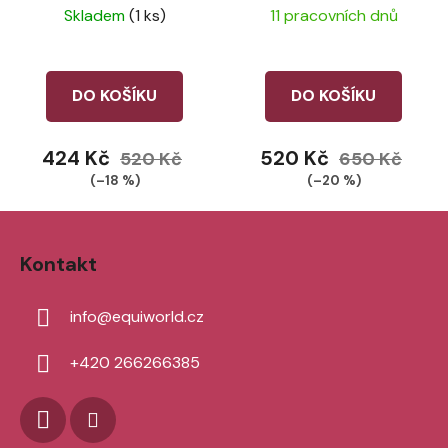
Skladem
(1 ks)
11 pracovních dnů
DO KOŠÍKU
DO KOŠÍKU
424 Kč
520 Kč
520 Kč
650 Kč
(–18 %)
(–20 %)
Z
á
Kontakt
p
a
info
@
equiworld.cz
t
í
+420 266266385