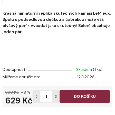
Krásná miniaturní replika skutečných kamaší LeMieux.
Spolu s podsedlovou dečkou a čabrakou může váš
plyšový poník vypadat jako skutečný! Balení obsahuje
jeden pár.
Dostupnost
Skladem
(1 ks)
Můžeme doručit do:
12.8.2026
690 Kč
–8 %
DO KOŠÍKU
629 Kč
Měrná cena: