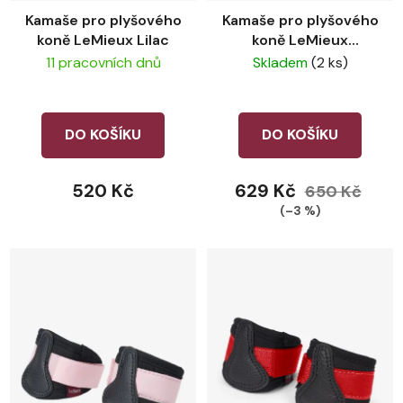
Kamaše pro plyšového
Kamaše pro plyšového
koně LeMieux Lilac
koně LeMieux
Cranberry
11 pracovních dnů
Skladem
(2 ks)
DO KOŠÍKU
DO KOŠÍKU
520 Kč
629 Kč
650 Kč
(–3 %)