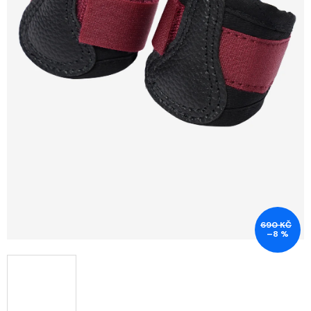
690 KČ
–8 %