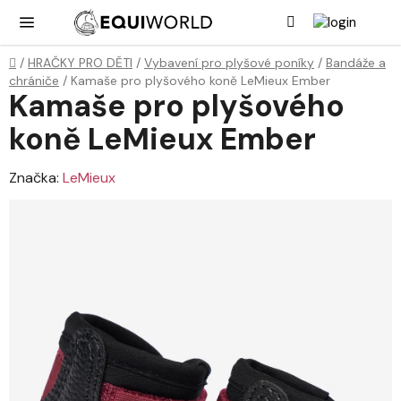
Přejít
Hledat
NÁK
KOŠ
na
obsah
Domů
/
HRAČKY PRO DĚTI
/
Vybavení pro plyšové poníky
/
Bandáže a
chrániče
/
Kamaše pro plyšového koně LeMieux Ember
Kamaše pro plyšového
koně LeMieux Ember
Značka:
LeMieux