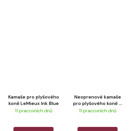
Kamaše pro plyšového
Neoprenové kamaše
koně LeMieux Ink Blue
pro plyšového koně –
černé LeMieux
11 pracovních dnů
11 pracovních dnů