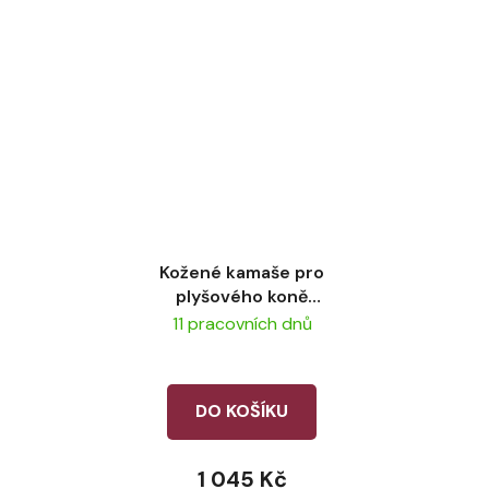
Kožené kamaše pro
plyšového koně
LeMieux Black
11 pracovních dnů
DO KOŠÍKU
1 045 Kč