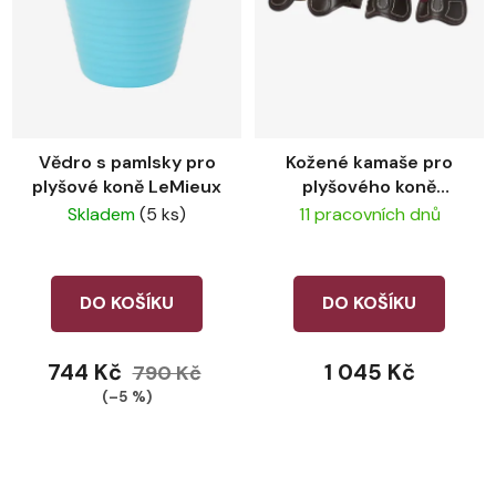
Vědro s pamlsky pro
Kožené kamaše pro
plyšové koně LeMieux
plyšového koně
LeMieux Brown
Skladem
(5 ks)
11 pracovních dnů
DO KOŠÍKU
DO KOŠÍKU
744 Kč
1 045 Kč
790 Kč
(–5 %)