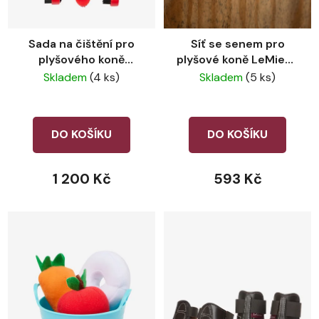
Sada na čištění pro
Síť se senem pro
plyšového koně
plyšové koně LeMieux
LeMieux Chilli
Ember
Skladem
(4 ks)
Skladem
(5 ks)
DO KOŠÍKU
DO KOŠÍKU
1 200 Kč
593 Kč