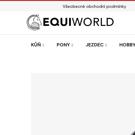
Přejít
Všeobecné obchodní podmínky
na
obsah
KŮŇ
PONY
JEZDEC
HOBBY