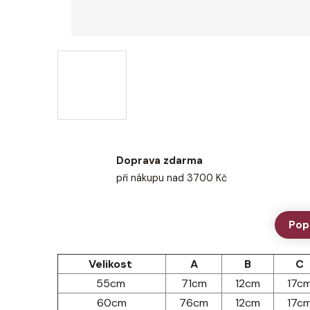
Doprava zdarma
při nákupu nad 3700 Kč
Pop
Velikost
A
B
C
55cm
71cm
12cm
17c
60cm
76cm
12cm
17c