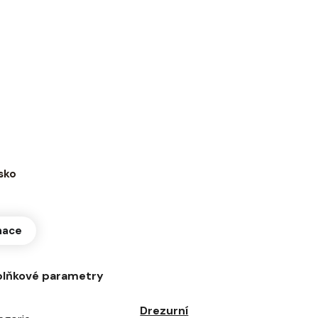
sko
mace
lňkové parametry
Drezurní