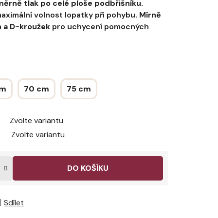
ěrně tlak po celé ploše podbřišníku.
ximální volnost lopatky při pohybu.
Mírně
n a D-kroužek
pro uchycení pomocných
cm
70 cm
75 cm
Zvolte variantu
Zvolte variantu
DO KOŠÍKU
Sdílet