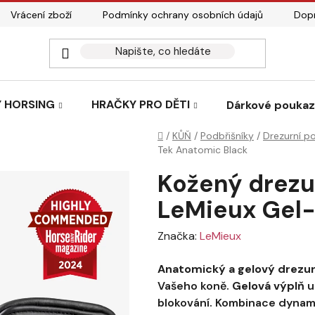
Vrácení zboží
Podmínky ochrany osobních údajů
Dopr
 HORSING
HRAČKY PRO DĚTI
Dárkové pouka
Domů
/
KŮŇ
/
Podbřišníky
/
Drezurní p
Tek Anatomic Black
Kožený drezu
LeMieux Gel-
Značka:
LeMieux
Anatomický a gelový drezur
Vašeho koně.
Gelová výplň
u
blokování. Kombinace dynam