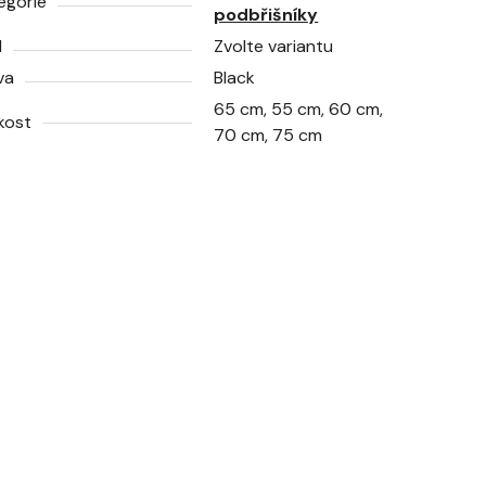
egorie
podbřišníky
N
Zvolte variantu
va
Black
65 cm, 55 cm, 60 cm,
ikost
70 cm, 75 cm