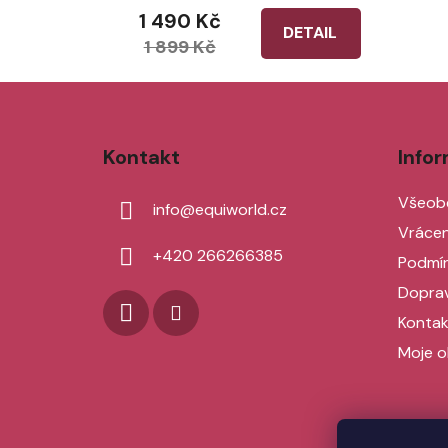
1 490 Kč
DETAIL
1 899 Kč
Z
á
Kontakt
Info
p
a
Všeob
info
@
equiworld.cz
t
Vrácen
í
+420 266266385
Podmín
Doprav
Kontak
Moje o