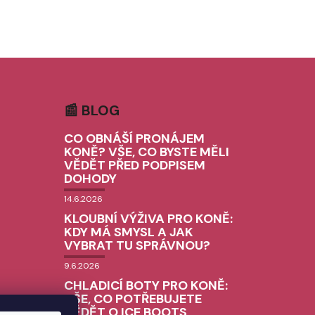
📰 BLOG
CO OBNÁŠÍ PRONÁJEM
KONĚ? VŠE, CO BYSTE MĚLI
VĚDĚT PŘED PODPISEM
DOHODY
14.6.2026
KLOUBNÍ VÝŽIVA PRO KONĚ:
KDY MÁ SMYSL A JAK
VYBRAT TU SPRÁVNOU?
9.6.2026
CHLADICÍ BOTY PRO KONĚ:
VŠE, CO POTŘEBUJETE
VĚDĚT O ICE BOOTS