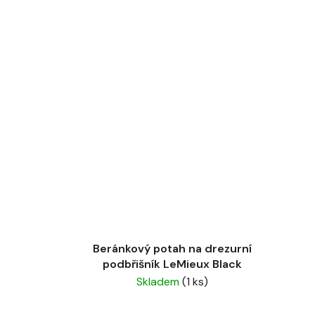
Beránkový potah na drezurní
podbřišník LeMieux Black
Skladem
(1 ks)