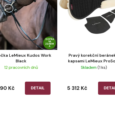
DOPRA
VA
ZDARM
A
čka LeMieux Kudos Work
Pravý korekční beráne
Black
kapsami LeMieux ProS
Merino+ 3 Pocket Half 
12 pracovních dnů
Skladem
(1 ks)
Black/Natural
190 Kč
5 312 Kč
DETAIL
DETA