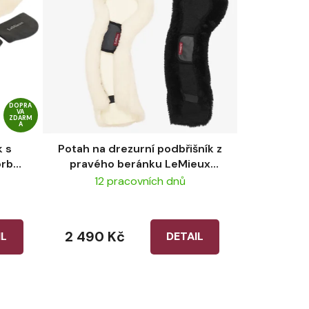
DOPRA
VA
ZDARM
A
k s
Potah na drezurní podbřišník z
orb
pravého beránku LeMieux
Pad
Merino+ Anatomic
12 pracovních dnů
Black/Natural
2 490 Kč
IL
DETAIL