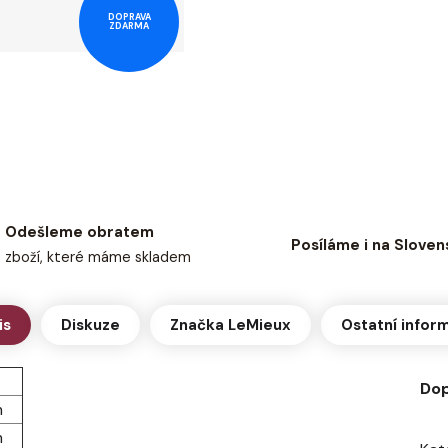
DOPRAVA
ZDARMA
Odešleme obratem
Posíláme i na Sloven
zboží, které máme skladem
is
Diskuze
Značka
LeMieux
Ostatní infor
Dop
m
m