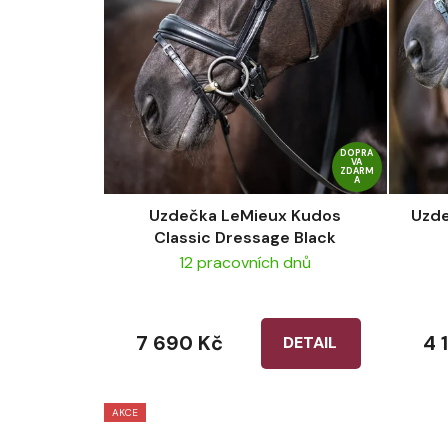
DOPRA
VA
ZDARM
A
Uzdečka LeMieux Kudos
Uzde
Classic Dressage Black
12 pracovních dnů
7 690 Kč
4 
DETAIL
AKCE