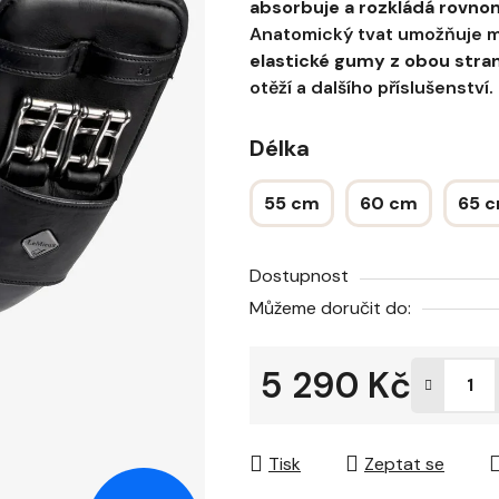
absorbuje a rozkládá rovnom
Anatomický tvat umožňuje ma
elastické gumy z obou stra
otěží a dalšího příslušenství.
Délka
55 cm
60 cm
65 
Dostupnost
Můžeme doručit do:
5 290 Kč
Měrná cena:
Tisk
Zeptat se