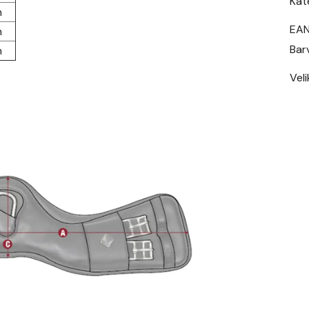
Kat
m
EA
m
Bar
m
Vel