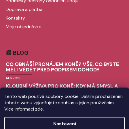
Podmínky ochrany osobních údajů
Doprava a platba
Kontakty
Moje objednávka
📰 BLOG
CO OBNÁŠÍ PRONÁJEM KONĚ? VŠE, CO BYSTE
MĚLI VĚDĚT PŘED PODPISEM DOHODY
14.6.2026
KLOUBNÍ VÝŽIVA PRO KONĚ: KDY MÁ SMYSL A
JAK VYBRAT TU SPRÁVNOU?
Tento web používá soubory cookie. Dalším procházením
9.6.2026
tohoto webu vyjadřujete souhlas s jejich používáním.
CHLADICÍ BOTY PRO KONĚ: VŠE, CO
Více informací
zde
.
POTŘEBUJETE VĚDĚT O ICE BOOTS
3.6.2026
Nastavení