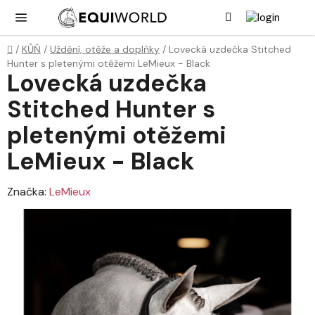
Přejít
Hledat
NÁK
KOŠ
na
obsah
Domů
/
KŮŇ
/
Uždění, otěže a doplňky
/
Lovecká uzdečka Stitched
Hunter s pletenými otěžemi LeMieux - Black
Lovecká uzdečka
Stitched Hunter s
pletenými otěžemi
LeMieux - Black
Značka:
LeMieux