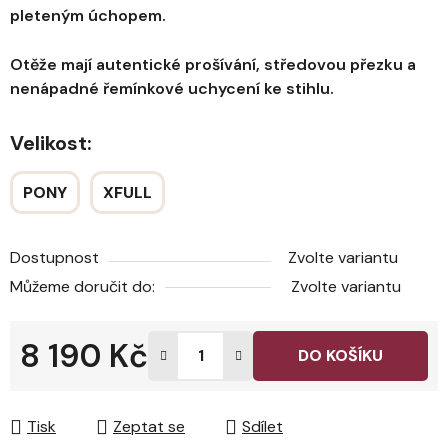
pleteným úchopem.
Otěže mají autentické prošívání, středovou přezku a
nenápadné řemínkové uchycení ke stihlu.
Velikost:
PONY
XFULL
Dostupnost
Zvolte variantu
Můžeme doručit do:
Zvolte variantu
8 190 Kč
DO KOŠÍKU
Měrná cena:
Tisk
Zeptat se
Sdílet