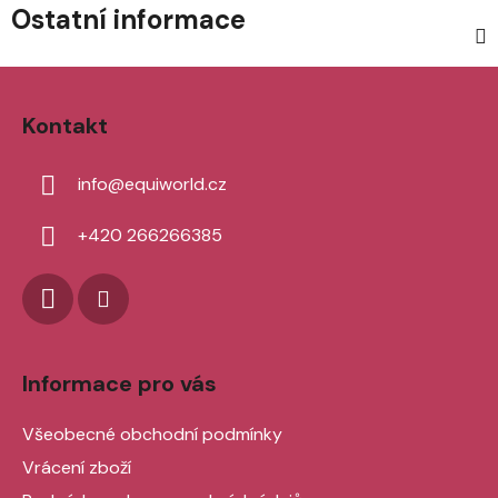
Ostatní informace
Z
á
Kontakt
p
a
info
@
equiworld.cz
t
í
+420 266266385
Informace pro vás
Všeobecné obchodní podmínky
Vrácení zboží