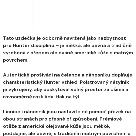
Tato uzdečka je odborně navržená jako
nezbytnost
pro Hunter disciplínu
– je měkká, ale pevná a tradičně
vyrobená z předem olejované americké kůže s matným
povrchem.
Autentické
prošívání na čelence a nánosníku
doplňuje
charakteristický Hunter vzhled. Polstrovaný
nátylník
je vykrojený, aby poskytoval volný prostor za ušima a
rovnoměrně rozkládal tlak na týl.
Lícnice i nánosník jsou nastavitelné pomocí přezek na
obou stranách pro přesné přizpůsobení. Prémiové
otěže z americké olejované kůže
jsou měkké,
poddajné, ale pevné, s tradičním matným povrchem a