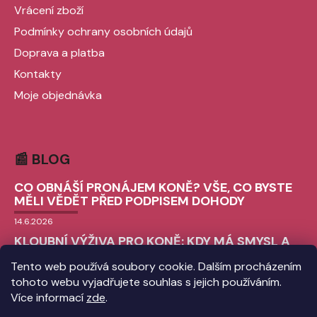
Vrácení zboží
Podmínky ochrany osobních údajů
Doprava a platba
Kontakty
Moje objednávka
📰 BLOG
CO OBNÁŠÍ PRONÁJEM KONĚ? VŠE, CO BYSTE
MĚLI VĚDĚT PŘED PODPISEM DOHODY
14.6.2026
KLOUBNÍ VÝŽIVA PRO KONĚ: KDY MÁ SMYSL A
JAK VYBRAT TU SPRÁVNOU?
Tento web používá soubory cookie. Dalším procházením
9.6.2026
tohoto webu vyjadřujete souhlas s jejich používáním.
CHLADICÍ BOTY PRO KONĚ: VŠE, CO
Více informací
zde
.
POTŘEBUJETE VĚDĚT O ICE BOOTS