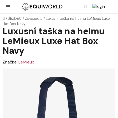
Přejít
Hledat
NÁK
KOŠ
na
obsah
Domů
/
JEZDEC
/
Zavazadla
/
Luxusní taška na helmu LeMieux Luxe
Hat Box Navy
Luxusní taška na helmu
LeMieux Luxe Hat Box
Navy
Značka:
LeMieux