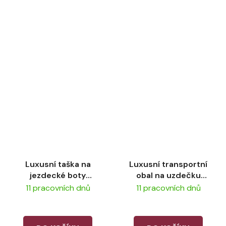
Luxusní taška na
Luxusní transportní
jezdecké boty
obal na uzdečku
LeMieux Luxe Boot
LeMieux Luxe Bridle
11 pracovních dnů
11 pracovních dnů
Bag Navy
Bag Navy