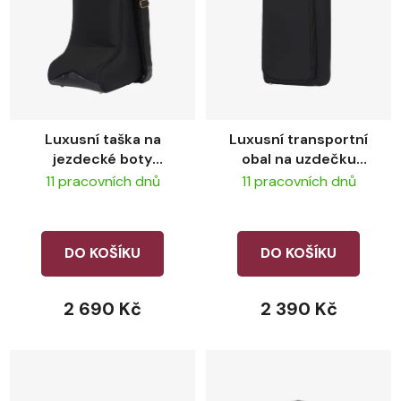
Luxusní taška na
Luxusní transportní
jezdecké boty
obal na uzdečku
LeMieux Luxe Boot
LeMieux Luxe Bridle
11 pracovních dnů
11 pracovních dnů
Bag Black
Bag Black
DO KOŠÍKU
DO KOŠÍKU
2 690 Kč
2 390 Kč