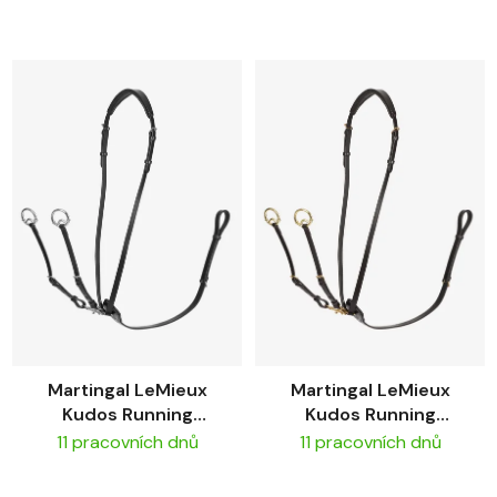
Martingal LeMieux
Martingal LeMieux
Kudos Running
Kudos Running
Black/Silver
Brown/Brass
11 pracovních dnů
11 pracovních dnů