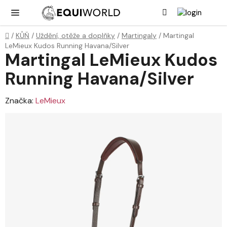
Přejít
Hledat
NÁK
KOŠ
na
obsah
Domů
/
KŮŇ
/
Uždění, otěže a doplňky
/
Martingaly
/
Martingal
LeMieux Kudos Running Havana/Silver
Martingal LeMieux Kudos
Running Havana/Silver
Značka:
LeMieux