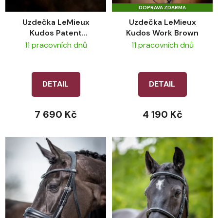
DOPRAVA ZDARMA
Uzdečka LeMieux
Uzdečka LeMieux
Kudos Patent
Kudos Work Brown
Dressage Black/White
11 pracovních dnů
11 pracovních dnů
DETAIL
DETAIL
7 690 Kč
4 190 Kč