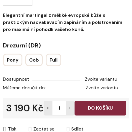
Elegantní martingal z měkké evropské kůže s
praktickým nacvakávacím zapínáním a polstrováním
pro maximální pohodlí vašeho koně.
Drezurní (DR)
Pony
Cob
Full
Dostupnost
Zvolte variantu
Můžeme doručit do:
Zvolte variantu
3 190 Kč
DO KOŠÍKU
Měrná cena:
Tisk
Zeptat se
Sdílet