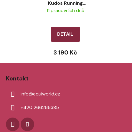
Kudos Running
Havana/Brass
11 pracovních dnů
DETAIL
3 190 Kč
Z
á
Kontakt
p
a
info
@
equiworld.cz
t
í
+420 266266385