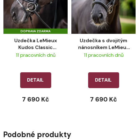
DOPRAVA ZDARMA
Uzdečka LeMieux
Uzdečka s dvojitým
Kudos Classic
nánosníkem LeMieux
Dressage Black
Kudos Double
11 pracovních dnů
11 pracovních dnů
Noseband
Black/Silver
DETAIL
DETAIL
7 690 Kč
7 690 Kč
Podobné produkty