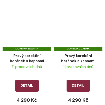
DOPRAVA ZDARMA
DOPRAVA ZDARMA
Pravý korekční
Pravý korekční
beránek s kapsami
beránek s kapsami
LeMieux ProSorb
LeMieux ProSorb
11 pracovních dnů
11 pracovních dnů
Merino+ Black
Merino+ White
DETAIL
DETAIL
4 290 Kč
4 290 Kč