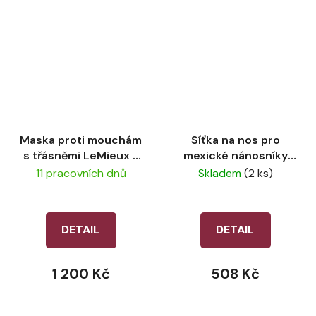
Maska proti mouchám
Síťka na nos pro
s třásněmi LeMieux -
mexické nánosníky
Jungle
LeMieux Grackle
11 pracovních dnů
Skladem
(2 ks)
Black
DETAIL
DETAIL
1 200 Kč
508 Kč