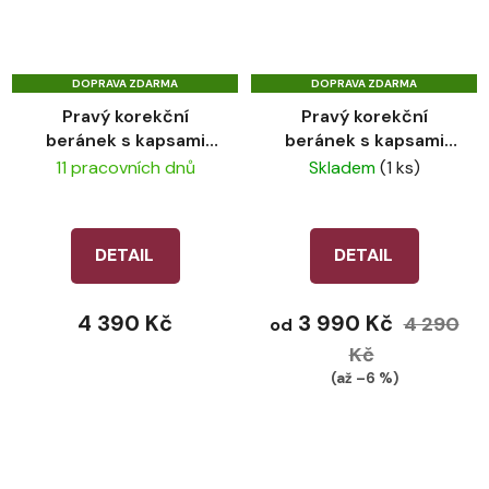
DOPRAVA ZDARMA
DOPRAVA ZDARMA
Pravý korekční
Pravý korekční
beránek s kapsami
beránek s kapsami
LeMieux ProSorb
LeMieux ProSorb
11 pracovních dnů
Skladem
(1 ks)
Merino+ 3 Pocket Half
Merino+ Natural
Pad Black
DETAIL
DETAIL
4 390 Kč
3 990 Kč
4 290
od
Kč
(až –6 %)