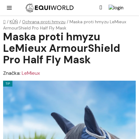
Přejít
Hledat
NÁK
KOŠ
na
obsah
Domů
/
KŮŇ
/
Ochrana proti hmyzu
/
Maska proti hmyzu LeMieux
ArmourShield Pro Half Fly Mask
Maska proti hmyzu
LeMieux ArmourShield
Pro Half Fly Mask
Značka:
LeMieux
TIP