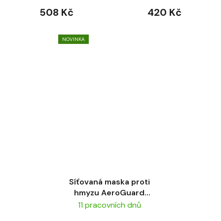
508 Kč
420 Kč
NOVINKA
Síťovaná maska proti
hmyzu AeroGuard
Kudos
11 pracovních dnů