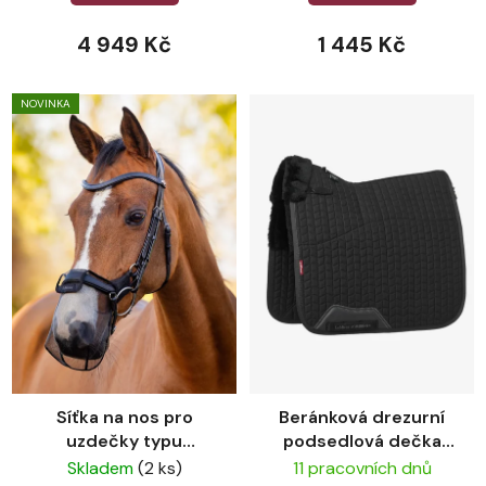
4 949 Kč
1 445 Kč
NOVINKA
Síťka na nos pro
Beránková drezurní
uzdečky typu
podsedlová dečka
Micklem LeMieux
LeMieux Merino+
Skladem
(2 ks)
11 pracovních dnů