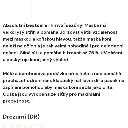
Absolutní bestseller hmyzí sezóny!
Maska má
velkorysý střih a pomáhá udržovat větší vzdálenost
mezi maskou a koňskou hlavou, takže maska koni
neleží na očích a je tak velmi pohodlná i pro celodenní
nošení. Silná síťka pomáhá
filtrovat až 75 % UV záření
a poskytuje koni jasný výhled.
Měkká bambusová podšívka
přes čelo a nos pomáhá
přecházet odřeninám. Elastický náhlavní díl a pásek na
zapínání pomohou aby maska koni sedla jako ulitá.
Ouška jsou vyrobena ze síťky pro maximální
prodyšnost.
Drezurní (DR)