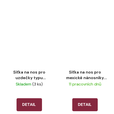
Síťka na nos pro
Síťka na nos pro
uzdečky typu
mexické nánosníky
Micklem LeMieux
LeMieux Grackle
Skladem
(3 ks)
11 pracovních dnů
Comfort Shield Drop
Brown
Brown
DETAIL
DETAIL