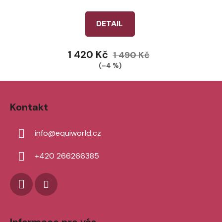
DETAIL
1 420 Kč
1 490 Kč
(–4 %)
Z
á
Kontakt
p
a
info
@
equiworld.cz
t
í
+420 266266385