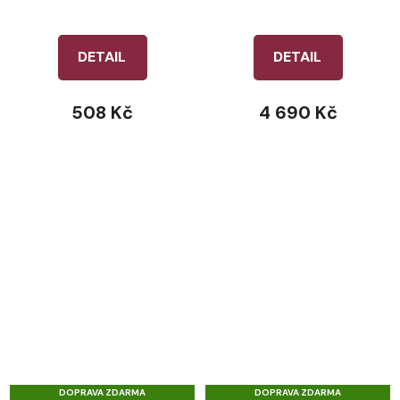
Comfort Shield Drop
Black
Black
DETAIL
DETAIL
508 Kč
4 690 Kč
DOPRAVA ZDARMA
DOPRAVA ZDARMA