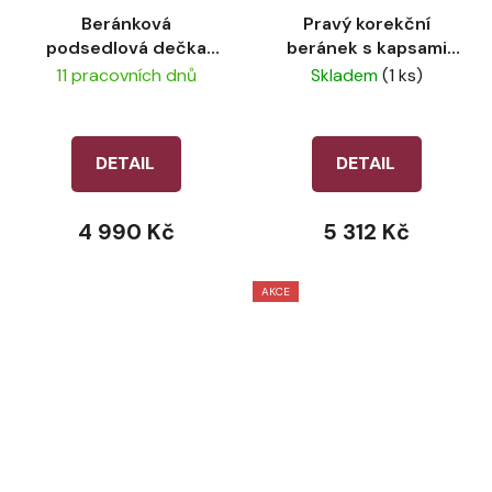
Beránková
Pravý korekční
podsedlová dečka
beránek s kapsami
LeMieux Suede
LeMieux ProSorb
11 pracovních dnů
Skladem
(1 ks)
Merino+ Natural (CC)
Merino+ 3 Pocket Half
Pad Black/Natural
DETAIL
DETAIL
4 990 Kč
5 312 Kč
AKCE