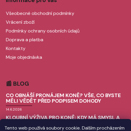
Informace pro vás
Všeobecné obchodní podmínky
Vrácení zboží
Podmínky ochrany osobních údajů
Doprava a platba
Kontakty
Moje objednávka
📰 BLOG
CO OBNÁŠÍ PRONÁJEM KONĚ? VŠE, CO BYSTE
MĚLI VĚDĚT PŘED PODPISEM DOHODY
14.6.2026
KLOUBNÍ VÝŽIVA PRO KONĚ: KDY MÁ SMYSL A
JAK VYBRAT TU SPRÁVNOU?
Tento web používá soubory cookie. Dalším procházením