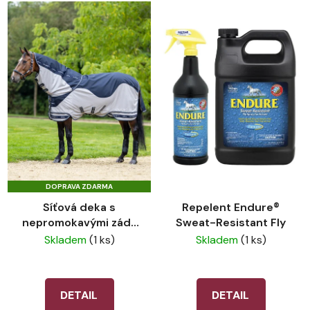
DOPRAVA ZDARMA
Síťová deka s
Repelent Endure®
nepromokavými zády
Sweat-Resistant Fly
LeMieux Arika
Skladem
(1 ks)
Skladem
(1 ks)
Shower-Tek Fly Rug
DETAIL
DETAIL