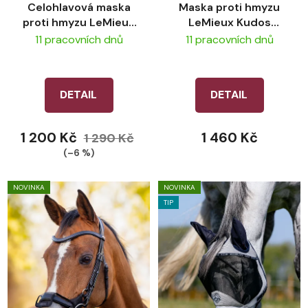
Celohlavová maska
Maska proti hmyzu
proti hmyzu LeMieux
LeMieux Kudos
360 Vision – Grey
AeroGuard Full Fly
11 pracovních dnů
11 pracovních dnů
Mask - Pecan
DETAIL
DETAIL
1 200 Kč
1 460 Kč
1 290 Kč
(–6 %)
NOVINKA
NOVINKA
TIP