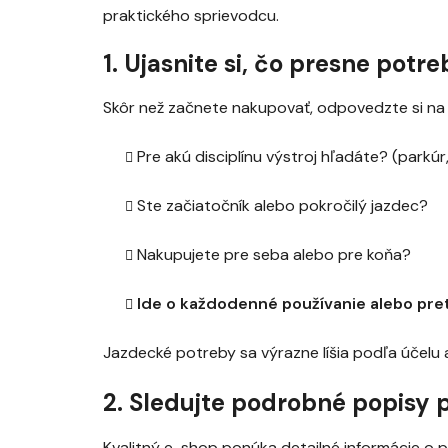
praktického sprievodcu.
1. Ujasnite si, čo presne potr
Skôr než začnete nakupovať, odpovedzte si na
Pre akú disciplínu výstroj hľadáte? (parkúr
Ste začiatočník alebo pokročilý jazdec?
Nakupujete pre seba alebo pre koňa?
Ide o každodenné používanie alebo pre
Jazdecké potreby sa výrazne líšia podľa účelu 
2. Sledujte podrobné popisy
Kvalitný e-shop ponúka detailné informácie o pr