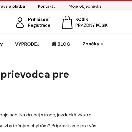
ava a platba
Kontakty
Moje objednávka
Přihlášení
NÁKUPNÍ
Registrace
PRÁZDNÝ KOŠÍK
KOŠÍK
Značky
zy
VÝPRODEJ
📰 BLOG
sprievodca pre
ajniach. Na druhej strane, jazdecká výstroj
 sa zbytočným chybám? Pripravili sme pre vás