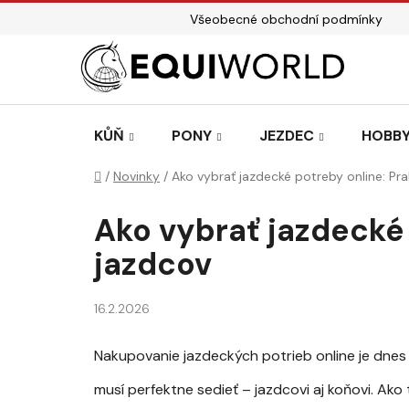
Přejít
Všeobecné obchodní podmínky
na
obsah
KŮŇ
PONY
JEZDEC
HOBBY
Domů
/
Novinky
/
Ako vybrať jazdecké potreby online: Pr
Ako vybrať jazdecké 
jazdcov
16.2.2026
Nakupovanie jazdeckých potrieb online je dnes 
musí perfektne sedieť – jazdcovi aj koňovi. Ak