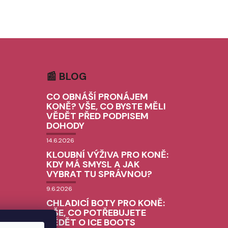
📰 BLOG
CO OBNÁŠÍ PRONÁJEM
KONĚ? VŠE, CO BYSTE MĚLI
VĚDĚT PŘED PODPISEM
DOHODY
14.6.2026
KLOUBNÍ VÝŽIVA PRO KONĚ:
KDY MÁ SMYSL A JAK
VYBRAT TU SPRÁVNOU?
9.6.2026
CHLADICÍ BOTY PRO KONĚ:
VŠE, CO POTŘEBUJETE
VĚDĚT O ICE BOOTS