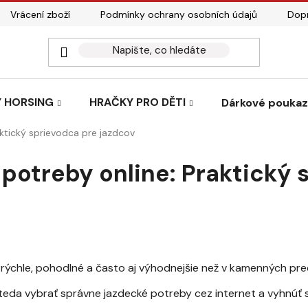
Vrácení zboží
Podmínky ochrany osobních údajů
Dopr
 HORSING
HRAČKY PRO DĚTI
Dárkové pouka
aktický sprievodca pre jazdcov
potreby online: Praktický 
rýchle, pohodlné a často aj výhodnejšie než v kamenných pred
o teda vybrať správne jazdecké potreby cez internet a vyhnúť