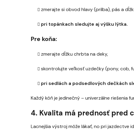
zmerajte si obvod hlavy (prilba), pás a dĺž
pri topánkach sledujte aj výšku lýtka.
Pre koňa:
zmerajte dĺžku chrbta na deky,
skontrolujte veľkosť uzdečky (pony, cob, ful
pri sedlách a podsedlových dečkách sle
Každý kôň je jedinečný – univerzálne riešenia fu
4. Kvalita má prednosť pred 
Lacnejšia výstroj môže lákať, no pri jazdectve 