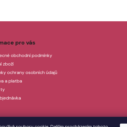
rmace pro vás
ecné obchodní podmínky
í zboží
ky ochrany osobních údajů
a a platba
ty
bjednávka
používá soubory cookie. Dalším procházením tohoto