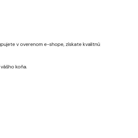
upujete v overenom e-shope, získate kvalitnú
 vášho koňa.