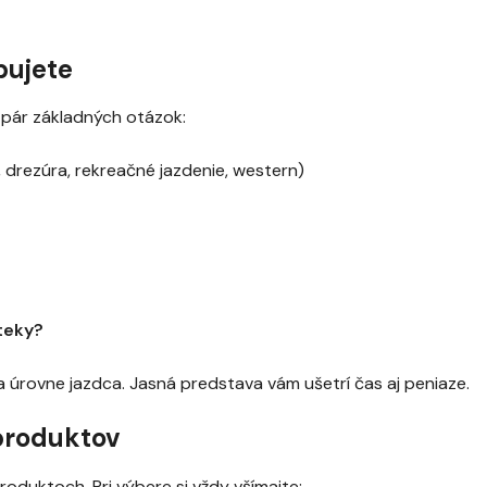
ebujete
 pár základných otázok:
, drezúra, rekreačné jazdenie, western)
teky?
a úrovne jazdca. Jasná predstava vám ušetrí čas aj peniaze.
 produktov
oduktoch. Pri výbere si vždy všímajte: