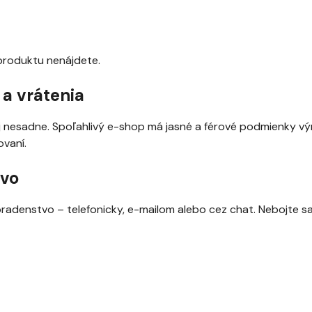
 produktu nenájdete.
 a vrátenia
oj nesadne. Spoľahlivý e-shop má jasné a férové podmienky vý
ovaní.
tvo
denstvo – telefonicky, e-mailom alebo cez chat. Nebojte sa