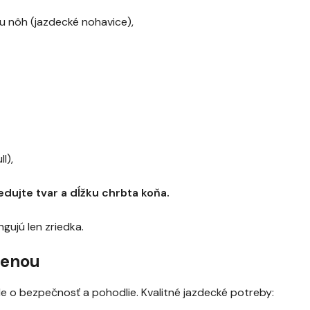
ku nôh (jazdecké nohavice),
l),
dujte tvar a dĺžku chrbta koňa.
ngujú len zriedka.
cenou
ide o bezpečnosť a pohodlie. Kvalitné jazdecké potreby: