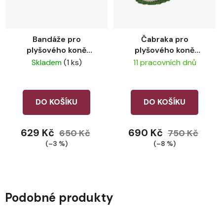
Bandáže pro
Čabraka pro
plyšového koně
plyšového koně
LeMieux Azure
LeMieux Hunter
Skladem
(1 ks)
11 pracovních dnů
Green
DO KOŠÍKU
DO KOŠÍKU
629 Kč
690 Kč
650 Kč
750 Kč
(–3 %)
(–8 %)
Podobné produkty