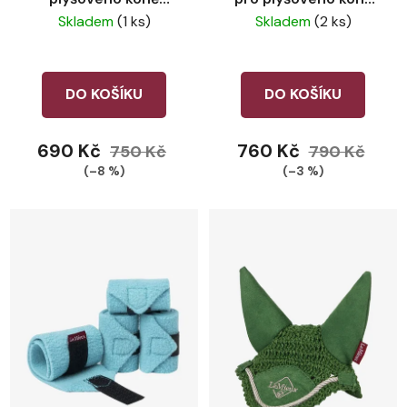
LeMieux Hood Azure
LeMieux Azure
Skladem
(1 ks)
Skladem
(2 ks)
DO KOŠÍKU
DO KOŠÍKU
690 Kč
760 Kč
750 Kč
790 Kč
(–8 %)
(–3 %)