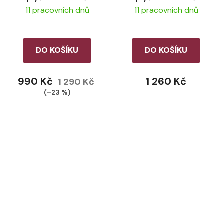
LeMieux Hunter
11 pracovních dnů
11 pracovních dnů
Green
DO KOŠÍKU
DO KOŠÍKU
990 Kč
1 260 Kč
1 290 Kč
(–23 %)