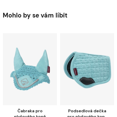
Mohlo by se vám líbit
Čabraka pro
Podsedlová dečka
plyšového koně
pro plyšového koně