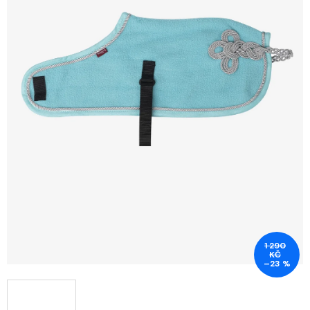
1 290
KČ
–23 %