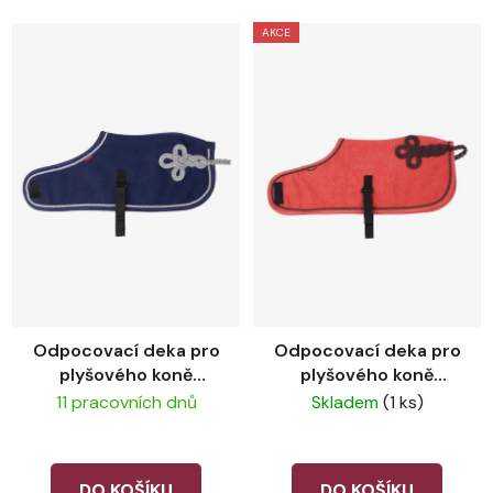
AKCE
Odpocovací deka pro
Odpocovací deka pro
plyšového koně
plyšového koně
LeMieux Ink Blue
LeMieux Cranberry
11 pracovních dnů
Skladem
(1 ks)
DO KOŠÍKU
DO KOŠÍKU