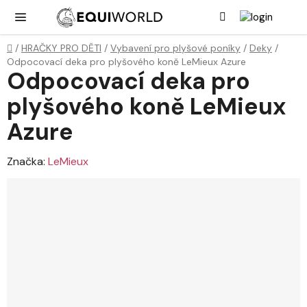
Přejít
Hledat
NÁK
KOŠ
na
obsah
Domů
/
HRAČKY PRO DĚTI
/
Vybavení pro plyšové poníky
/
Deky
/
Odpocovací deka pro plyšového koně LeMieux Azure
Odpocovací deka pro
plyšového koně LeMieux
Azure
Značka:
LeMieux