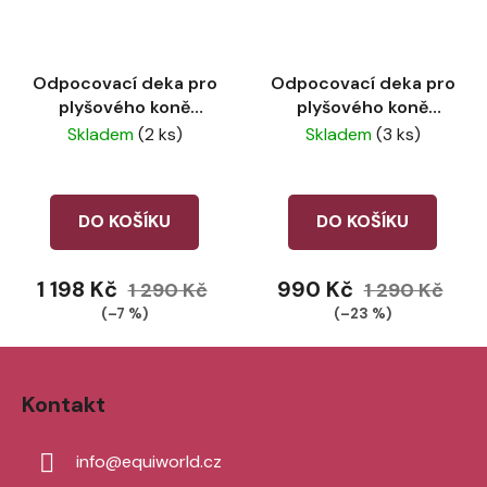
Odpocovací deka pro
Odpocovací deka pro
plyšového koně
plyšového koně
LeMieux Chilli
LeMieux Mallow
Skladem
(2 ks)
Skladem
(3 ks)
DO KOŠÍKU
DO KOŠÍKU
1 198 Kč
990 Kč
1 290 Kč
1 290 Kč
(–7 %)
(–23 %)
Z
á
Kontakt
p
a
info
@
equiworld.cz
t