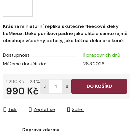
Krásná miniaturní replika skutečné fleecové deky
LeMieux. Deka poníkovi padne jako ulitá a samozřejmě
obsahuje všechny detaily, jako běžná deka pro koně.
Dostupnost
11 pracovních dnů
Můžeme doručit do:
26.8.2026
1 290 Kč
–23 %
DO KOŠÍKU
990 Kč
Měrná cena:
Tisk
Zeptat se
Sdílet
Doprava zdarma