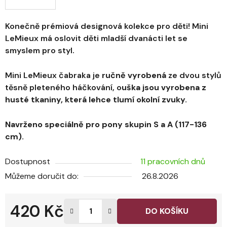
Konečně prémiová designová kolekce pro děti! Mini
LeMieux má oslovit děti mladší dvanácti let se
smyslem pro styl.
Mini LeMieux čabraka je
ručně vyrobená
ze dvou stylů
těsně pleteného háčkování, o
uška jsou vyrobena z
husté tkaniny, která lehce tlumí okolní zvuky.
Navrženo speciálně pro pony skupin S a A (117-136
cm).
Dostupnost
11 pracovních dnů
Můžeme doručit do:
26.8.2026
420 Kč
DO KOŠÍKU
Měrná cena: