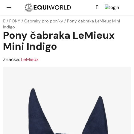
Přejít
Hledat
NÁK
KOŠ
na
obsah
Domů
/
PONY
/
Čabraky pro poníky
/
Pony čabraka LeMieux Mini
Indigo
Pony čabraka LeMieux
Mini Indigo
Značka:
LeMieux