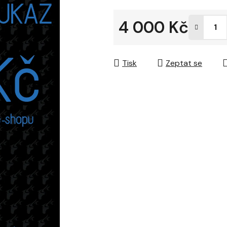
4 000 Kč
Měrná cena:
Tisk
Zeptat se