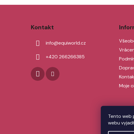
Z
á
Kontakt
Info
p
a
Všeob
info
@
equiworld.cz
t
Vrácen
í
+420 266266385
Podmín
Doprav
Kontak
Moje o
Tento web 
webu vyjadř