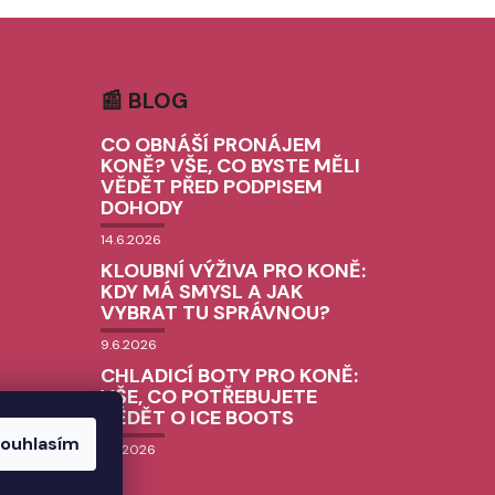
📰 BLOG
CO OBNÁŠÍ PRONÁJEM
KONĚ? VŠE, CO BYSTE MĚLI
VĚDĚT PŘED PODPISEM
DOHODY
14.6.2026
KLOUBNÍ VÝŽIVA PRO KONĚ:
KDY MÁ SMYSL A JAK
VYBRAT TU SPRÁVNOU?
9.6.2026
CHLADICÍ BOTY PRO KONĚ:
VŠE, CO POTŘEBUJETE
VĚDĚT O ICE BOOTS
ouhlasím
3.6.2026