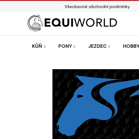
Přejít
Všeobecné obchodní podmínky
na
obsah
KŮŇ
PONY
JEZDEC
HOBBY