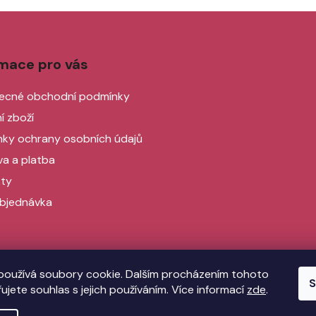
rmace pro vás
ecné obchodní podmínky
í zboží
ky ochrany osobních údajů
a a platba
ty
bjednávka
používá soubory cookie. Dalším procházením tohoto
S
ujete souhlas s jejich používáním. Více informací
zde
.