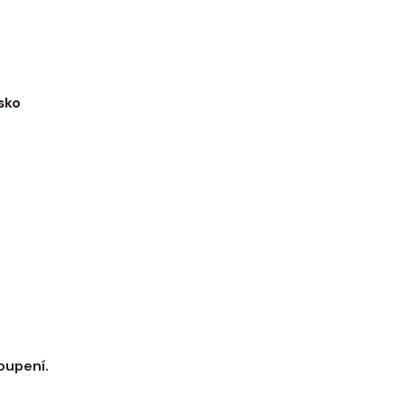
sko
oupení.