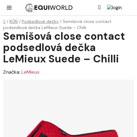
Přejít
Hledat
NÁK
KOŠ
na
obsah
Domů
/
KŮŇ
/
Podsedlové dečky
/
Semišová close contact
podsedlová dečka LeMieux Suede – Chilli
Semišová close contact
podsedlová dečka
LeMieux Suede – Chilli
Značka:
LeMieux