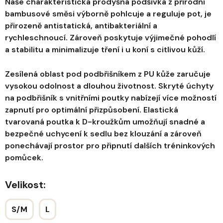
Naše charakteristická prodyšná podšívka z přírodní
bambusové směsi výborně pohlcuje a reguluje pot, je
přirozeně antistatická, antibakteriální a
rychleschnoucí. Zároveň poskytuje výjimečné pohodlí
a stabilitu a minimalizuje tření i u koní s citlivou kůží.
Zesílená oblast pod podbřišníkem z PU kůže zaručuje
vysokou odolnost a dlouhou životnost. Skryté úchyty
na podbřišník s vnitřními poutky nabízejí více možností
zapnutí pro optimální přizpůsobení. Elastická
tvarovaná poutka k D-kroužkům umožňují snadné a
bezpečné uchycení k sedlu bez klouzání a zároveň
ponechávají prostor pro připnutí dalších tréninkových
pomůcek.
Velikost:
S/M
L