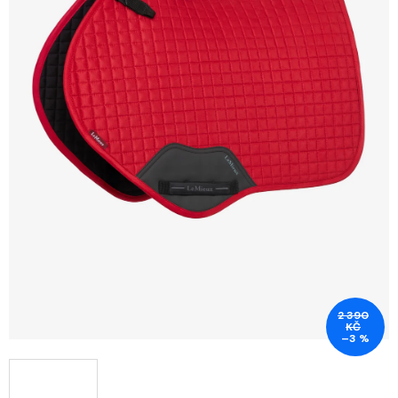
2 390
KČ
–3 %