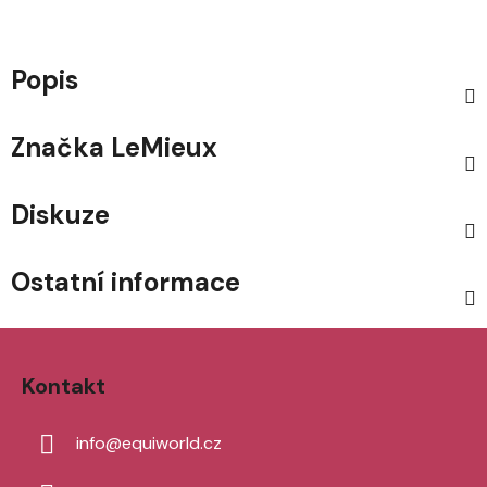
Popis
Značka
LeMieux
Diskuze
Ostatní informace
Z
á
Kontakt
p
a
info
@
equiworld.cz
t
í