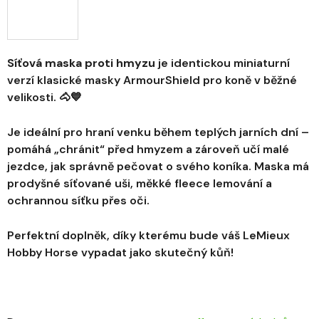
Síťová maska proti hmyzu
je identickou miniaturní
verzí klasické masky ArmourShield pro koně v běžné
velikosti. 🐴💙
Je ideální pro hraní venku během teplých jarních dní –
pomáhá „chránit“ před hmyzem a zároveň učí malé
jezdce, jak správně pečovat o svého koníka. Maska má
prodyšné síťované uši, měkké fleece lemování a
ochrannou síťku přes oči.
Perfektní doplněk, díky kterému bude váš LeMieux
Hobby Horse vypadat jako skutečný kůň!