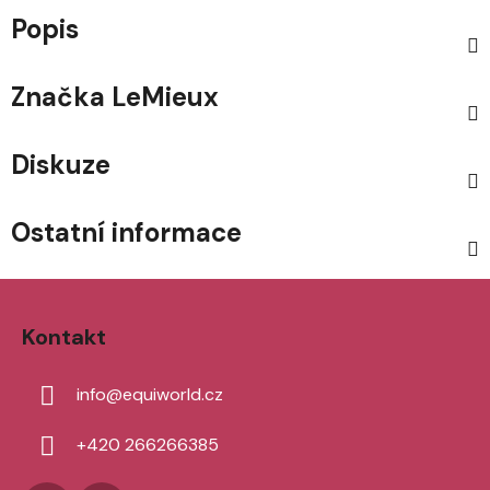
Popis
Značka
LeMieux
Diskuze
Ostatní informace
Z
á
Kontakt
p
a
info
@
equiworld.cz
t
í
+420 266266385