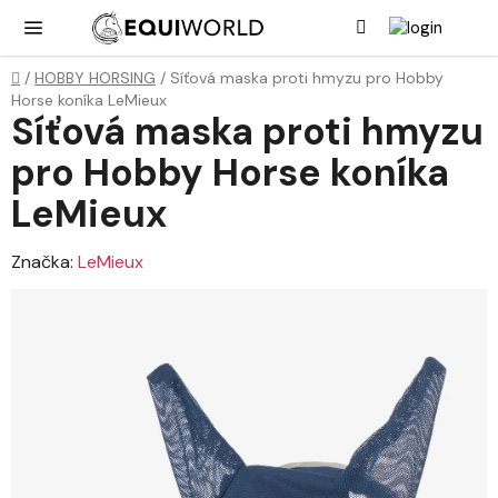
Přejít
Hledat
NÁK
KOŠ
na
obsah
Domů
/
HOBBY HORSING
/
Síťová maska proti hmyzu pro Hobby
Horse koníka LeMieux
Síťová maska proti hmyzu
pro Hobby Horse koníka
LeMieux
Značka:
LeMieux