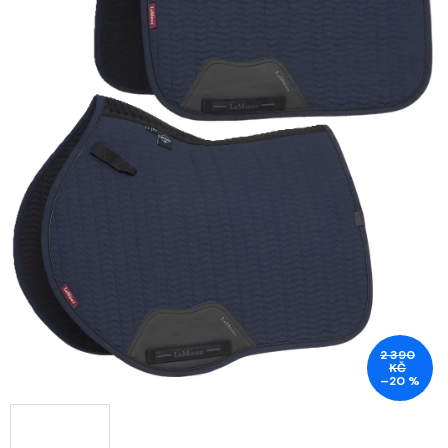
2 390
KČ
–20 %