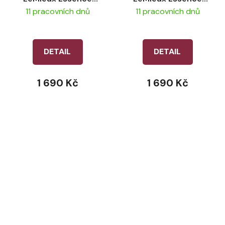
Acoustic Damson
Acoustic Pine Green
11 pracovních dnů
11 pracovních dnů
DETAIL
DETAIL
1 690 Kč
1 690 Kč