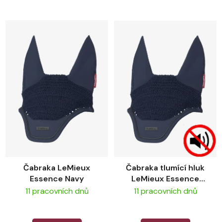
Čabraka LeMieux
Čabraka tlumící hluk
Essence Navy
LeMieux Essence
Acoustic Navy
11 pracovních dnů
11 pracovních dnů