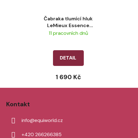
Čabraka tlumící hluk
LeMieux Essence
Acoustic Black
11 pracovních dnů
DETAIL
1 690 Kč
Z
á
Kontakt
p
a
info
@
equiworld.cz
t
í
+420 266266385