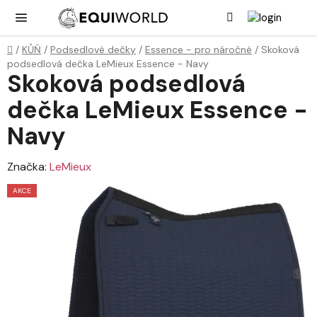
Přejít
Hledat
NÁK
KOŠ
na
obsah
Domů
/
KŮŇ
/
Podsedlové dečky
/
Essence - pro náročné
/
Skoková
podsedlová dečka LeMieux Essence - Navy
Skoková podsedlová
dečka LeMieux Essence -
Navy
Značka:
LeMieux
AKCE