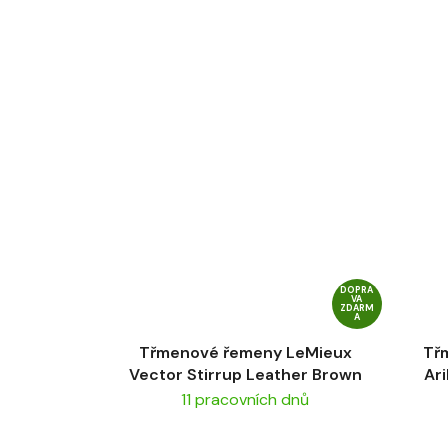
DOPRA
VA
ZDARM
A
Třmenové řemeny LeMieux
Tř
Vector Stirrup Leather Brown
Ari
11 pracovních dnů