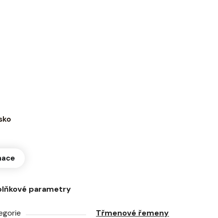
sko
mace
lňkové parametry
egorie
Třmenové řemeny