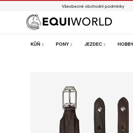
Přejít
Všeobecné obchodní podmínky
na
obsah
KŮŇ
PONY
JEZDEC
HOBBY