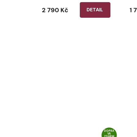
2 790 Kč
1 
DETAIL
DOPRA
VA
ZDARM