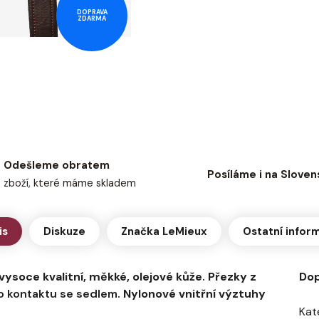
DOPRAVA
ZDARMA
Odešleme obratem
Posíláme i na Sloven
zboží, které máme skladem
is
Diskuze
Značka
LeMieux
Ostatní infor
vysoce kvalitní, měkké, olejové kůže
.
Přezky z
Dop
o kontaktu se sedlem.
Nylonové vnitřní výztuhy
Kat