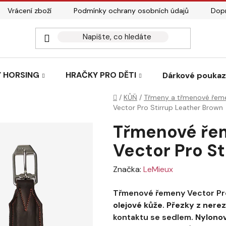
Vrácení zboží
Podmínky ochrany osobních údajů
Dopr
 HORSING
HRAČKY PRO DĚTI
Dárkové pouka
Domů
/
KŮŇ
/
Třmeny a třmenové řem
Vector Pro Stirrup Leather Brown
Třmenové ře
Vector Pro S
Značka:
LeMieux
Třmenové řemeny Vector Pr
olejové kůže
.
Přezky z nerez
kontaktu se sedlem.
Nylonov