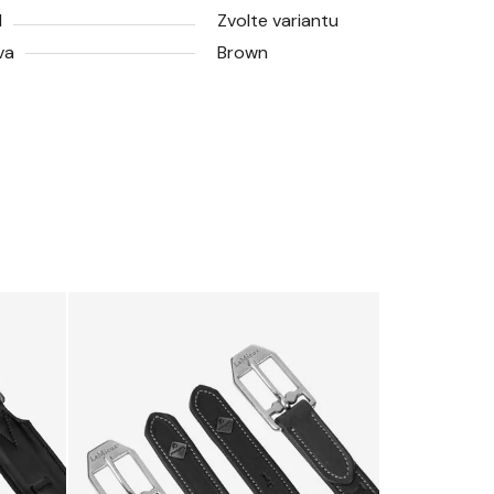
N
Zvolte variantu
va
Brown