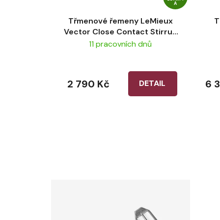
A
Třmenové řemeny LeMieux
T
Vector Close Contact Stirrup
Leather Brown
11 pracovních dnů
2 790 Kč
6 
DETAIL