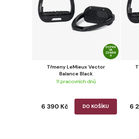
DOPRA
VA
ZDARM
A
Třmeny LeMieux Vector
T
Balance Black
11 pracovních dnů
6 390 Kč
6 
DO KOŠÍKU