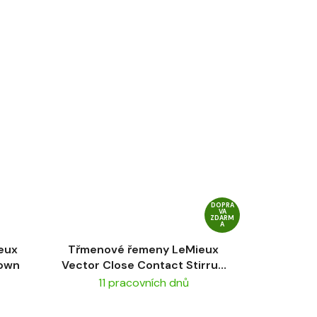
DOPRA
VA
ZDARM
A
eux
Třmenové řemeny LeMieux
rown
Vector Close Contact Stirrup
Leather Black
11 pracovních dnů