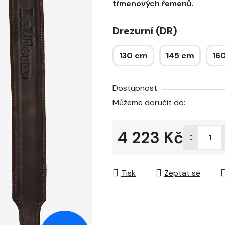
třmenových řemenů.
Drezurní (DR)
130 cm
145 cm
16
Dostupnost
Můžeme doručit do:
4 223 Kč
Měrná cena:
Tisk
Zeptat se