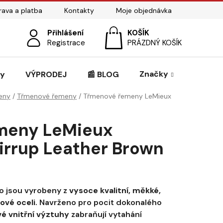
ava a platba
Kontakty
Moje objednávka
Přihlášení
NÁKUPNÍ
Registrace
PRÁZDNÝ KOŠÍK
KOŠÍK
Značky
zy
VÝPRODEJ
📰 BLOG
eny
/
Třmenové řemeny
/
Třmenové řemeny LeMieux
meny LeMieux
tirrup Leather Brown
o jsou vyrobeny z
vysoce kvalitní, měkké,
ové oceli
. Navrženo pro pocit dokonalého
é vnitřní výztuhy
zabraňují vytahání