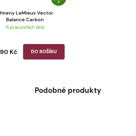
A
řmeny LeMieux Vector
Balance Carbon
11 pracovních dnů
390 Kč
DO KOŠÍKU
Podobné produkty