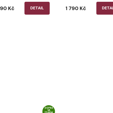
790 Kč
1 790 Kč
DETAIL
DETA
DOPRA
VA
ZDARM