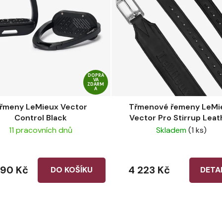
DOPRA
VA
ZDARM
A
řmeny LeMieux Vector
Třmenové řemeny LeMi
Control Black
Vector Pro Stirrup Leat
Black
11 pracovních dnů
Skladem
(1 ks)
290 Kč
4 223 Kč
DO KOŠÍKU
DETA