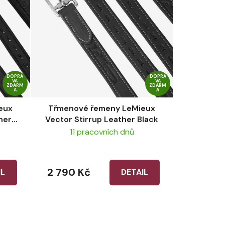
DOPRA
DOPRA
VA
VA
ZDARM
ZDARM
A
A
eux
Třmenové řemeny LeMieux
her
Vector Stirrup Leather Black
11 pracovních dnů
2 790 Kč
IL
DETAIL