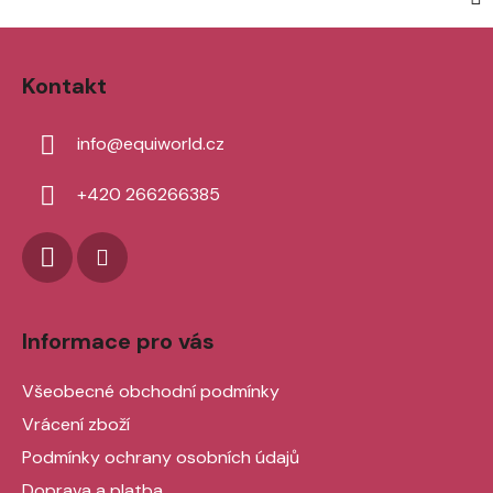
Z
á
Kontakt
p
a
info
@
equiworld.cz
t
í
+420 266266385
Informace pro vás
Všeobecné obchodní podmínky
Vrácení zboží
Podmínky ochrany osobních údajů
Doprava a platba