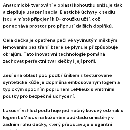
Anatomické tvarování v oblasti kohoutku snižuje tlak
a zlepšuje usazení sedla. Elastické úchyty k sedlu
jsou v místě připojení k D-kroužku užší, což
ponechává prostor pro připnutí dalších doplňků.
Celá dečka je opatřena pečlivě vyvinutým měkkým
lemováním bez tření, které se plynule přizpůsobuje
okrajům. Tato inovativní technologie pomáhá
zachovat perfektní tvar dečky i její profil.
Zesílená oblast pod podbřišníkem z texturované
syntetické kůže je doplněna embosovaným logem a
typickým spodním popruhem LeMieux s vnitřními
poutky pro bezpečné uchycení.
Luxusní vzhled podtrhuje jedinečný kovový odznak s
logem LeMieux na koženém podkladu umístěný v
zadním rohu dečky, který představuje elegantní