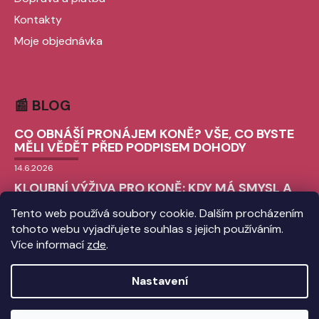
Kontakty
Moje objednávka
📰 BLOG
CO OBNÁŠÍ PRONÁJEM KONĚ? VŠE, CO BYSTE
MĚLI VĚDĚT PŘED PODPISEM DOHODY
14.6.2026
KLOUBNÍ VÝŽIVA PRO KONĚ: KDY MÁ SMYSL A
JAK VYBRAT TU SPRÁVNOU?
Tento web používá soubory cookie. Dalším procházením
9.6.2026
tohoto webu vyjadřujete souhlas s jejich používáním.
CHLADICÍ BOTY PRO KONĚ: VŠE, CO
Více informací
zde
.
POTŘEBUJETE VĚDĚT O ICE BOOTS
3.6.2026
Nastavení