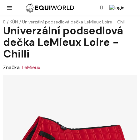
Přejít
Hledat
NÁK
KOŠ
na
obsah
Domů
/
KŮŇ
/
Univerzální podsedlová dečka LeMieux Loire - Chilli
Univerzální podsedlová
dečka LeMieux Loire -
Chilli
Značka:
LeMieux