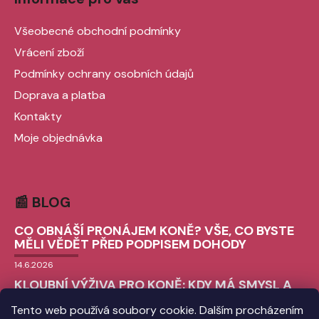
Všeobecné obchodní podmínky
Vrácení zboží
Podmínky ochrany osobních údajů
Doprava a platba
Kontakty
Moje objednávka
📰 BLOG
CO OBNÁŠÍ PRONÁJEM KONĚ? VŠE, CO BYSTE
MĚLI VĚDĚT PŘED PODPISEM DOHODY
14.6.2026
KLOUBNÍ VÝŽIVA PRO KONĚ: KDY MÁ SMYSL A
JAK VYBRAT TU SPRÁVNOU?
Tento web používá soubory cookie. Dalším procházením