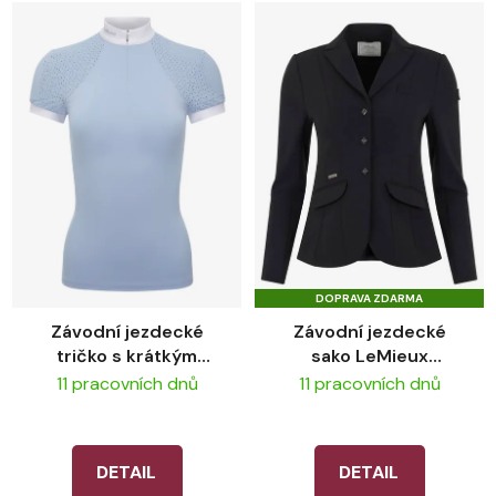
DOPRAVA ZDARMA
Závodní jezdecké
Závodní jezdecké
tričko s krátkým
sako LeMieux
rukávem LeMieux
Dynamique Black
11 pracovních dnů
11 pracovních dnů
Olivia Mist
DETAIL
DETAIL