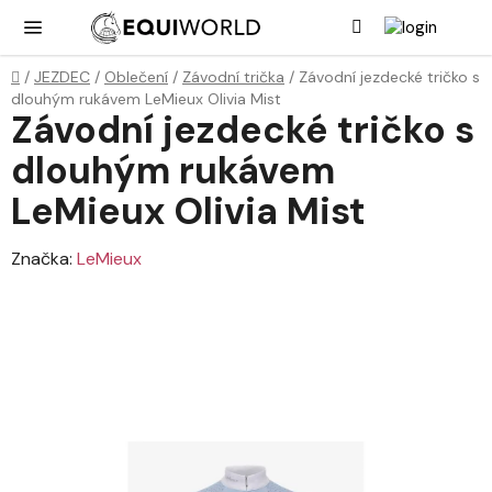
Přejít
Hledat
NÁK
KOŠ
na
obsah
Domů
/
JEZDEC
/
Oblečení
/
Závodní trička
/
Závodní jezdecké tričko s
dlouhým rukávem LeMieux Olivia Mist
Závodní jezdecké tričko s
dlouhým rukávem
LeMieux Olivia Mist
Značka:
LeMieux