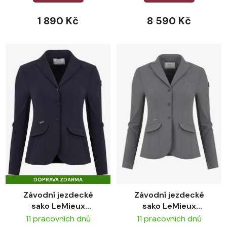
1 890 Kč
8 590 Kč
DOPRAVA ZDARMA
Závodní jezdecké
Závodní jezdecké
sako LeMieux
sako LeMieux
Dynamique Navy
Dynamique Grey
11 pracovních dnů
11 pracovních dnů