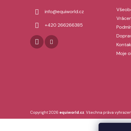
a
Všeob
info
@
equiworld.cz
t
Vrácen
í
+420 266266385
Podmín
Doprav
Kontak
Moje o
Copyright 2026
equiworld.cz
. Všechna práva vyhrazen