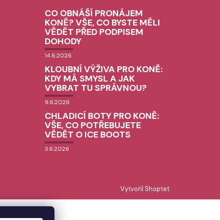
CO OBNÁŠÍ PRONÁJEM
KONĚ? VŠE, CO BYSTE MĚLI
VĚDĚT PŘED PODPISEM
DOHODY
14.6.2026
KLOUBNÍ VÝŽIVA PRO KONĚ:
KDY MÁ SMYSL A JAK
VYBRAT TU SPRÁVNOU?
9.6.2026
CHLADICÍ BOTY PRO KONĚ:
VŠE, CO POTŘEBUJETE
VĚDĚT O ICE BOOTS
3.6.2026
Vytvořil Shoptet