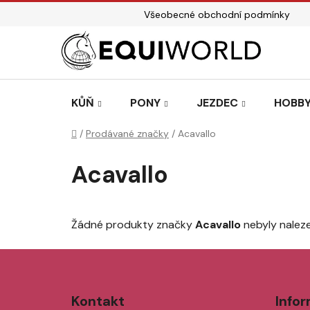
Přejít
Všeobecné obchodní podmínky
na
obsah
KŮŇ
PONY
JEZDEC
HOBBY
Domů
/
Prodávané značky
/
Acavallo
Acavallo
Žádné produkty značky
Acavallo
nebyly naleze
Z
á
Kontakt
Info
p