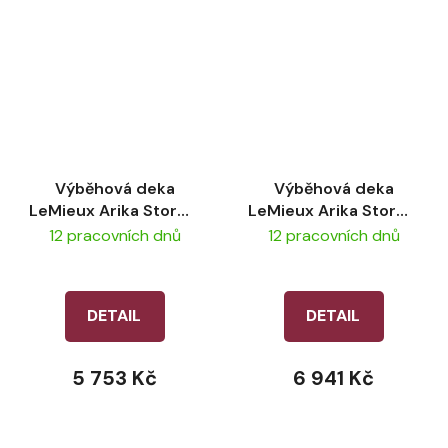
Výběhová deka
Výběhová deka
LeMieux Arika Storm-
LeMieux Arika Storm-
Tek 50g - Black
Tek 350g - Black
12 pracovních dnů
12 pracovních dnů
DETAIL
DETAIL
5 753 Kč
6 941 Kč