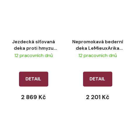
Jezdecká síťovaná
Nepromokavá bederní
deka proti hmyzu
deka LeMieuxArika
LeMieux Ride On -
Waterproof Quarter
12 pracovních dnů
12 pracovních dnů
Grey
Sheet
DETAIL
DETAIL
2 869 Kč
2 201 Kč