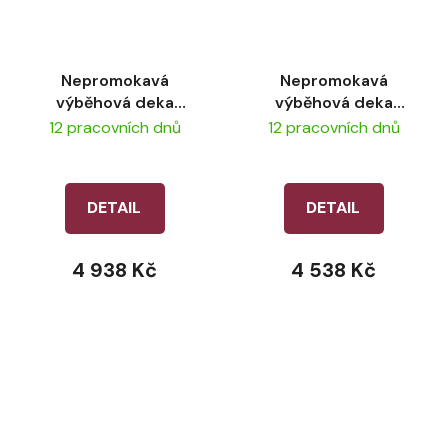
Nepromokavá
Nepromokavá
výběhová deka
výběhová deka
LeMieux Arika Ripstop
LeMieux Arika Ripstop
12 pracovních dnů
12 pracovních dnů
200g – Alpine
100g – Alpine
DETAIL
DETAIL
4 938 Kč
4 538 Kč