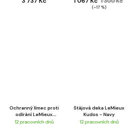
3 737 Kč
1 067 Kč
1 300 Kč
(–17 %)
Ochranný límec proti
Stájová deka LeMieux
odírání LeMieux
Kudos - Navy
Sensitive - Navy
12 pracovních dnů
12 pracovních dnů