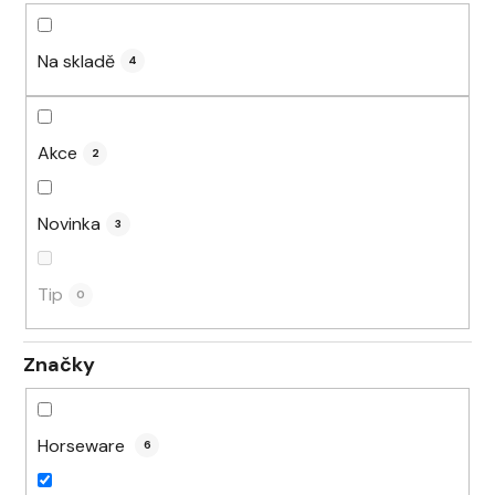
t
ů
Na skladě
4
Akce
2
Novinka
3
Tip
0
Značky
Horseware
6