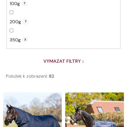
100g
7
200g
7
350g
3
VYMAZAT FILTRY
Položek k zobrazení:
82
V
ý
p
i
s