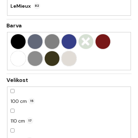
LeMieux
82
Barva
Velikost
100 cm
15
110 cm
17