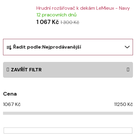
Hrudní rozšiřovač k dekám LeMieux - Navy
12 pracovních dnů
1 067 Kč
1 300 Kč
Ř
Řadit podle:
Nejprodávanější
a
z
e
ZAVŘÍT FILTR
n
í
p
Cena
r
o
1067
Kč
11250
Kč
d
u
k