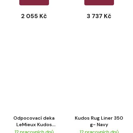
2 055 Kč
3 737 Kč
Odpocovací deka
Kudos Rug Liner 350
LeMieux Kudos
g- Navy
Hybrid Cooler – Black
12 pracovních dnů
12 pracovních dnů