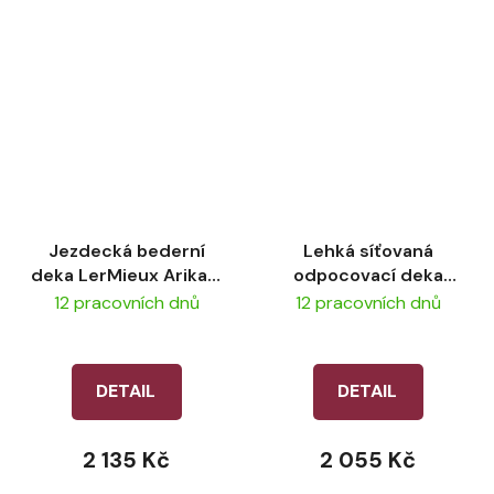
Jezdecká bederní
Lehká síťovaná
deka LerMieux Arika -
odpocovací deka
Navy
LeMieux Competition
12 pracovních dnů
12 pracovních dnů
Scrim - Navy
DETAIL
DETAIL
2 135 Kč
2 055 Kč