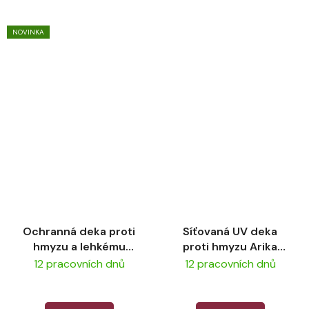
NOVINKA
Ochranná deka proti
Síťovaná UV deka
hmyzu a lehkému
proti hmyzu Arika
dešti LeMieux -
Armour-Tek - Stone
12 pracovních dnů
12 pracovních dnů
Kudos Shower Pro
Sweet Itch