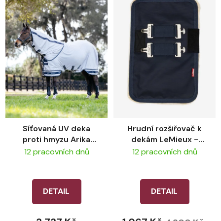
Síťovaná UV deka
Hrudní rozšiřovač k
proti hmyzu Arika
dekám LeMieux -
Armour-Tek - Grey
Navy
12 pracovních dnů
12 pracovních dnů
DETAIL
DETAIL