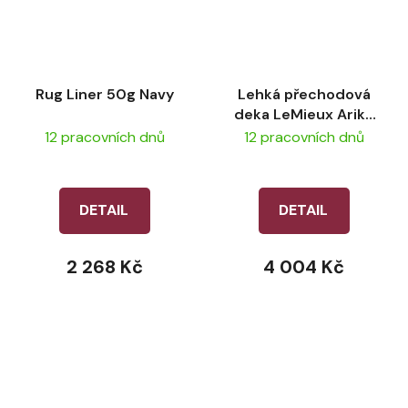
Rug Liner 50g Navy
Lehká přechodová
deka LeMieux Arika
Sunstopper - Stone
12 pracovních dnů
12 pracovních dnů
DETAIL
DETAIL
2 268 Kč
4 004 Kč