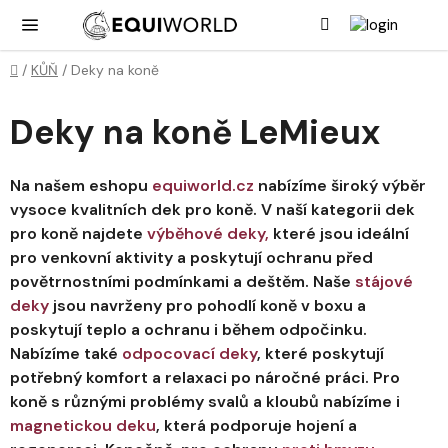
Přejít
Hledat
NÁK
KOŠ
na
obsah
Domů
/
KŮŇ
/
Deky na koně
Deky na koně LeMieux
Na našem eshopu
equiworld.cz
nabízíme široký výběr
vysoce kvalitních dek pro koně. V naší kategorii dek
pro koně najdete
výběhové deky,
které jsou ideální
pro venkovní aktivity a poskytují ochranu před
povětrnostními podmínkami a deštěm. Naše
stájové
deky
jsou navrženy pro pohodlí koně v boxu a
poskytují teplo a ochranu i během odpočinku.
Nabízíme také
odpocovací deky
, které poskytují
potřebný komfort a relaxaci po náročné práci. Pro
koně s různými problémy svalů a kloubů nabízíme i
magnetickou deku
, která podporuje hojení a