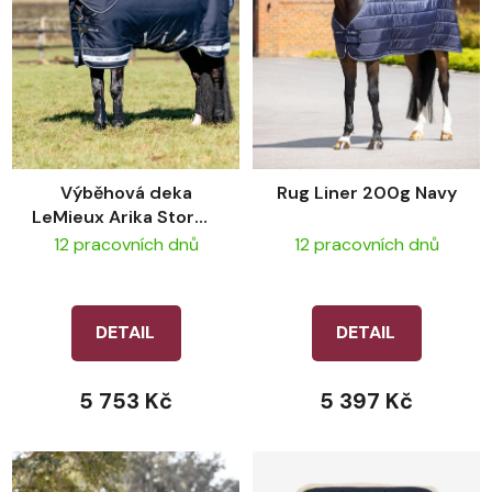
p
r
o
d
u
k
t
Výběhová deka
Rug Liner 200g Navy
ů
LeMieux Arika Storm-
Tek 50g - Navy
12 pracovních dnů
12 pracovních dnů
DETAIL
DETAIL
5 753 Kč
5 397 Kč