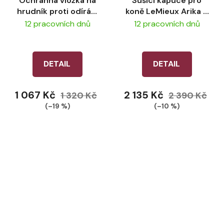
Ochranná vložka na
Sušící kapuce pro
hrudník proti odírání
koně LeMieux Arika –
LeMieux - Navy
Navy
12 pracovních dnů
12 pracovních dnů
DETAIL
DETAIL
1 067 Kč
2 135 Kč
1 320 Kč
2 390 Kč
(–19 %)
(–10 %)