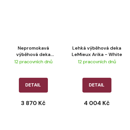
Nepromokavá
Lehká výběhová deka
výběhová deka
LeMieux Arika - White
LeMieux Arika Ripstop
12 pracovních dnů
12 pracovních dnů
0g – Alpine
DETAIL
DETAIL
3 870 Kč
4 004 Kč