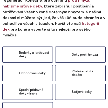
regeneraci. Konečně, pro ochranu
proti hmyzu
nabízíme síťové deky,
které zabraňují poštípání a
obtěžování Vašeho koně dotěrným hmyzem. S našimi
dekami si můžete být jisti, že váš kůň bude chráněn a v
pohodlí ve všech situacích. Navštivte naši
kategorii
dek
pro koně a vyberte si tu nejlepší pro svého
miláčka.
Bederky a lonžovací
Deky proti hmyzu
deky
Příslušenství k
Odpocovací deky
dekám
Spodní přídavné
Stájové deky
deky - liners