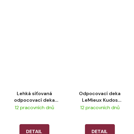
Lehká síťovaná
Odpocovací deka
odpocovací deka
LeMieux Kudos
LeMieux Competition
Hybrid Cooler – Navy
12 pracovních dnů
12 pracovních dnů
Scrim - Black
DETAIL
DETAIL