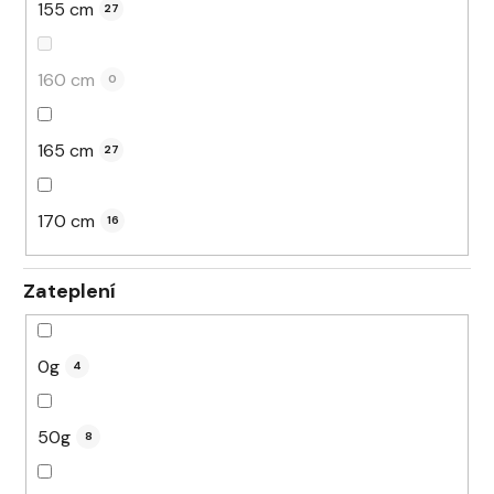
155 cm
27
160 cm
0
165 cm
27
170 cm
16
Zateplení
0g
4
50g
8