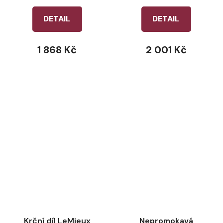
DETAIL
DETAIL
1 868 Kč
2 001 Kč
Krční díl LeMieux
Nepromokavá