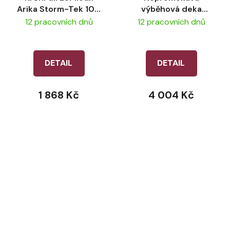
Arika Storm-Tek 100
výběhová deka
g
LeMieux Arika Ripstop
12 pracovních dnů
12 pracovních dnů
50g – Alpine
DETAIL
DETAIL
1 868 Kč
4 004 Kč