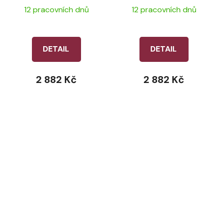
Bamboo - Navy
Bamboo - Black
12 pracovních dnů
12 pracovních dnů
DETAIL
DETAIL
2 882 Kč
2 882 Kč