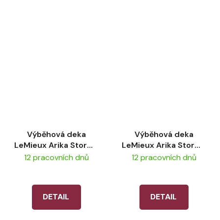
Výběhová deka
Výběhová deka
LeMieux Arika Storm-
LeMieux Arika Storm-
Tek 200g - Black
Tek 100g- Black
12 pracovních dnů
12 pracovních dnů
DETAIL
DETAIL