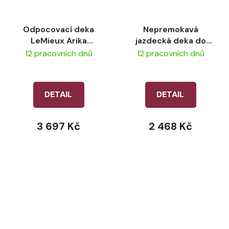
Odpocovací deka
Nepremokavá
LeMieux Arika
jazdecká deka do
DryEase - Navy
dažďa LeMieux - Navy
12 pracovních dnů
12 pracovních dnů
DETAIL
DETAIL
3 697 Kč
2 468 Kč