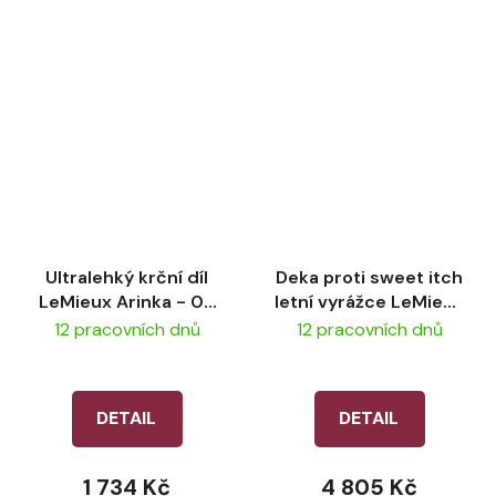
Ultralehký krční díl
Deka proti sweet itch
LeMieux Arinka - 0g
letní vyrážce LeMieux
Navy
Kudos
12 pracovních dnů
12 pracovních dnů
DETAIL
DETAIL
1 734 Kč
4 805 Kč