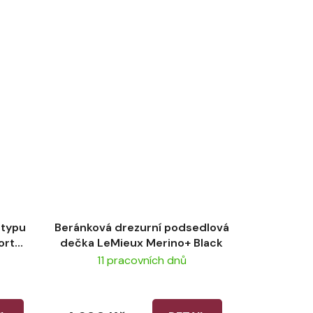
 typu
Beránková drezurní podsedlová
ort
dečka LeMieux Merino+ Black
11 pracovních dnů