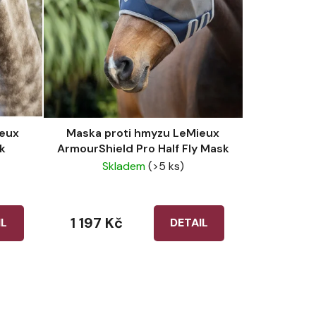
ieux
Maska proti hmyzu LeMieux
k
ArmourShield Pro Half Fly Mask
Skladem
(>5 ks)
1 197 Kč
IL
DETAIL