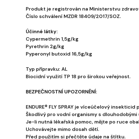
Produkt je registrován na Ministerstvu zdravot
Číslo schválení MZDR 18409/2017/SOZ.
Účinné látky:
Cypermethrin 1,5g/kg
Pyrethrin 2g/kg
Pyperonyl butoxid 16,5g/kg
Typ přípravku: AL
Biocidní využití TP 18 pro širokou veřejnost.
BEZPEČNOSTNÍ UPOZORNĚNÍ:
ENDURE® FLY SPRAY je víceúčelový insekticid pr
Škodlivý pro vodní organismy s dlouhodobými 
Je-li nutná lékařská pomoc, mějte po ruce oba
Uchovávejte mimo dosah dětí.
Před použitím si přečtěte údaje na štítku.