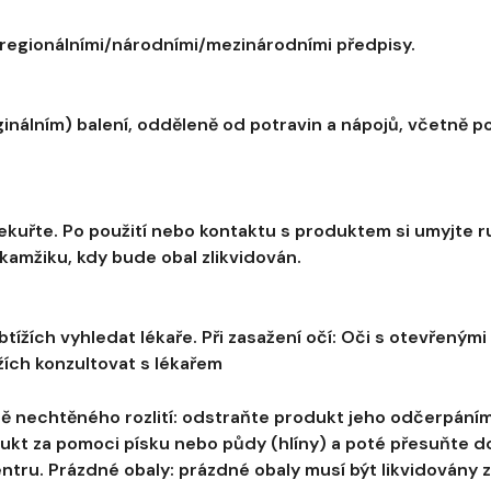
/regionálními/národními/mezinárodními předpisy.
nálním) balení, odděleně od potravin a nápojů, včetně po
ekuřte. Po použití nebo kontaktu s produktem si umyjte r
kamžiku, kdy bude obal zlikvidován.
btížích vyhledat lékaře. Při zasažení očí: Oči s otevřený
tížích konzultovat s lékařem
ě nechtěného rozlití: odstraňte produkt jeho odčerpáním
odukt za pomoci písku nebo půdy (hlíny) a poté přesuňte
tru. Prázdné obaly: prázdné obaly musí být likvidovány 