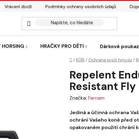
Vrácení zboží
Podmínky ochrany osobních údajů
Dopr
 HORSING
HRAČKY PRO DĚTI
Dárkové pouka
Domů
/
KŮŇ
/
Ochrana proti hmyzu
/
R
Repelent End
Resistant Fly
Značka:
Farnam
Jediná a účinná ochrana Vaš
ochrání Vašeho koně před ot
opakovaném použití chrání ko