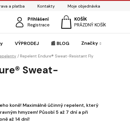
ava a platba
Kontakty
Moje objednávka
Přihlášení
NÁKUPNÍ
Registrace
PRÁZDNÝ KOŠÍK
KOŠÍK
Značky
zy
VÝPRODEJ
📰 BLOG
epelenty
/
Repelent Endure® Sweat-Resistant Fly
ure® Sweat-
eho koně! Maximálně účinný repelent, který
ravným hmyzem! Působí 5 až 7 dní a při
ně až 14 dní!