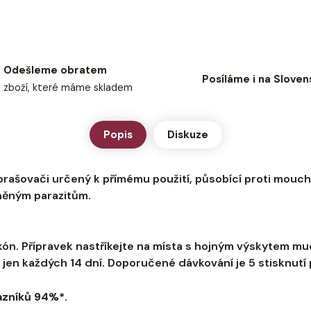
Odešleme obratem
Posíláme i na Sloven
zboží, které máme skladem
Popis
Diskuze
zprašovači určený k přímému použití, působící proti mouc
íněným parazitům.
ón. Přípravek nastříkejte na místa s hojným výskytem much
jen každých 14 dní. Doporučené dávkování je 5 stisknutí 
azníků 94%*.