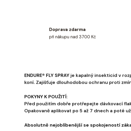
Doprava zdarma
při nákupu nad 3700 Kč
ENDURE® FLY SPRAY
je kapalný insekticid v ro
koní. Zajišťuje dlouhodobou ochranu proti zm
POKYNY K POUŽITÍ:
Před použitím dobře protřepejte dávkovací flak
Opakovaně aplikovat po 5 až 7 dnech a poté už 
Absolutně nejoblíbenější se spokojeností zák