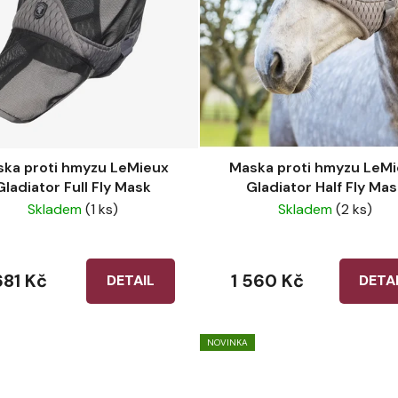
ka proti hmyzu LeMieux
Maska proti hmyzu LeM
Gladiator Full Fly Mask
Gladiator Half Fly Mas
Skladem
(1 ks)
Skladem
(2 ks)
681 Kč
1 560 Kč
DETAIL
DETA
NOVINKA