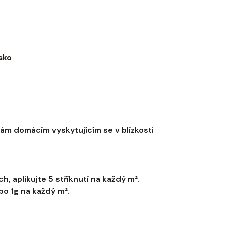
sko
hám domácím vyskytujícím se v blízkosti
, aplikujte 5 stříknutí na každý m².
po 1g na každý m².