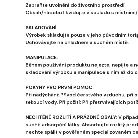
Zabraňte uvolnění do životního prostředí.
Obsah/nádobu likvidujte v souladu s místními
SKLADOVÁNÍ:
Výrobek skladujte pouze v jeho původním (origi
Uchovávejte na chladném a suchém místě.
MANIPULACE:
Během používání produktu nejezte, nepijte a n
skladování výrobku a manipulace s ním až do o
POKYNY PRO PRVNÍ POMOC:
Při nadýchání: Přívod čerstvého vzduchu, při o
tekoucí vody. Při požití: Při přetrvávajících po
NECHTĚNÉ ROZLITÍ A PRÁZDNÉ OBALY:
V případ
suché adsorpční látky. Absorbujte rozlitý pr
nechte spálit v pověřeném specializovaném cen