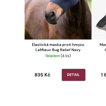
Elastická maska proti hmyzu
Mas
LeMieux Bug Relief Navy
Skladem
(4 ks)
835 Kč
1 
DETAIL