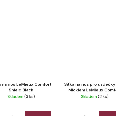
a na nos LeMieux Comfort
Síťka na nos pro uzdečky
Shield Black
Micklem LeMieux Comf
Shield Drop Black
Skladem
(3 ks)
Skladem
(2 ks)