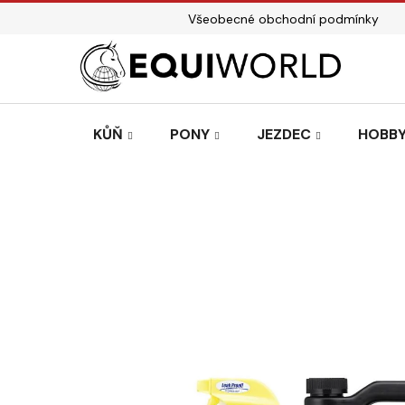
Přejít
Všeobecné obchodní podmínky
na
obsah
KŮŇ
PONY
JEZDEC
HOBBY