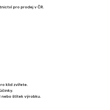
nictví pro prodej v ČR.
o klid zvířete.
účinky.
l nebo štítek výrobku.